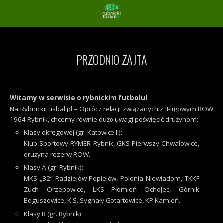
PRZODNIO ZAJTA
Witamy w serwisie o rybnickim futbolu!
Na RybnickiFusbal.pl – Oprócz relacji związanych z II-ligowym ROW
1964 Rybnik, chcemy równie dużo uwagi poświęcić drużynom:
Klasy okręgowej (gr. Katowice II):
Klub Sportowy RYMER Rybnik, GKS Pierwszy Chwałowice,
drużyna rezerw ROW.
Klasy A (gr. Rybnik):
MKS „32” Radziejów-Popielów, Polonia Niewiadom, TKKF
Zuch Orzepowice, LKS Płomień Ochojec, Górnik
Boguszowice, K.S. Sygnały Gotartowice, KP Kamień.
Klasy B (gr. Rybnik):