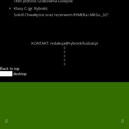
TKKF Jedność Grabownia-Golejów
Klasy C (gr. Rybnik):
Sokół Chwałęcice oraz rezerwom RYMERa i MKSu „32”.
KONTAKT: redakcja@rybnickifusbal.pl
Back to top
mobile
desktop