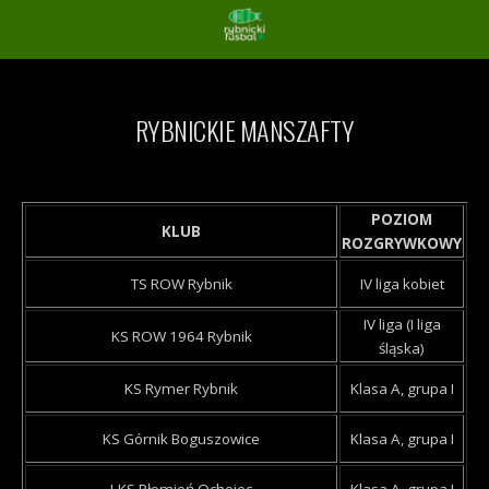
RYBNICKIE MANSZAFTY
POZIOM
KLUB
ROZGRYWKOWY
TS ROW Rybnik
IV liga kobiet
IV liga (I liga
KS ROW 1964 Rybnik
śląska)
KS Rymer Rybnik
Klasa A, grupa I
KS Górnik Boguszowice
Klasa A, grupa I