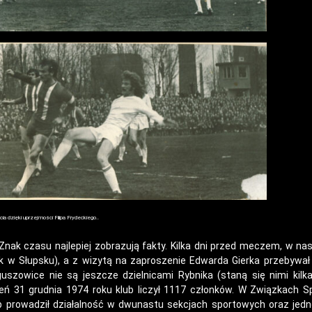
ia dzięki uprzejmości Filipa Frydeckiego..
nak czasu najlepiej zobrazują fakty. Kilka dni przed meczem, w na
 w Słupsku), a z wizytą na zaproszenie Edwarda Gierka przebywał
uszowice nie są jeszcze dzielnicami Rybnika (staną się nimi kilk
eń 31 grudnia 1974 roku klub liczył 1117 członków. W Związkach 
ub prowadził działalność w dwunastu sekcjach sportowych oraz jedn