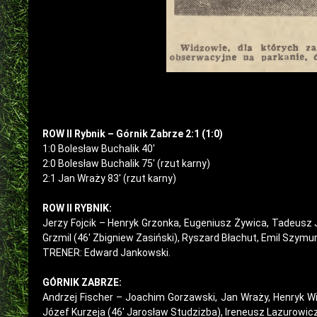
ROW II Rybnik – Górnik Zabrze 2:1 (1:0)
1:0 Bolesław Buchalik 40′
2:0 Bolesław Buchalik 75′ (rzut karny)
2:1 Jan Wraży 83′ (rzut karny)
ROW II RYBNIK:
Jerzy Fojcik – Henryk Grzonka, Eugeniusz Żywica, Tadeusz 
Grzmil (46′ Zbigniew Zasiński), Ryszard Błachut, Emil Szymura
TRENER: Edward Jankowski.
GÓRNIK ZABRZE:
Andrzej Fischer – Joachim Gorzawski, Jan Wraży, Henryk Wi
Józef Kurzeja (46′ Jarosław Studzizba), Ireneusz Lazurowicz