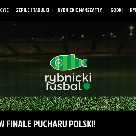
CYJE
SZPILE I TABULKI
RYBNICKIE MANSZAFTY
GODKI
RY
O rybnickich manszaftach
 W FINALE PUCHARU POLSKI!