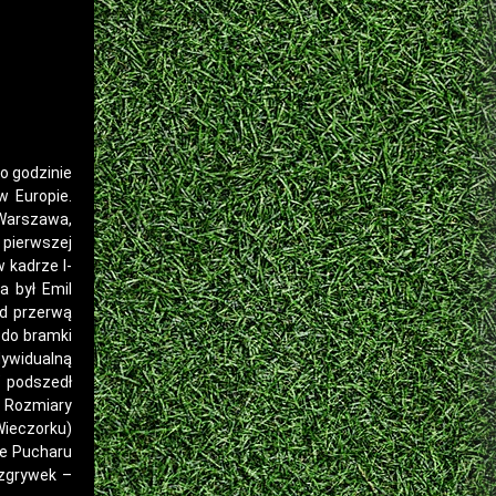
o godzinie
w Europie.
 Warszawa,
 pierwszej
w kadrze I-
a był Emil
ed przerwą
 do bramki
dywidualną
” podszedł
. Rozmiary
Wieczorku)
le Pucharu
ozgrywek –