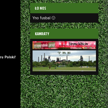
ŁO NOS
Yno fusbal 🙂
KAMRATY
u Polski!