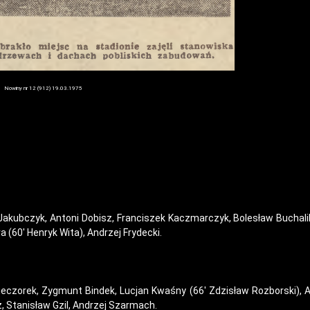
Nowiny nr 12 (912) 19.03.1975
Jakubczyk, Antoni Dobisz, Franciszek Kaczmarczyk, Bolesław Buchali
 (60′ Henryk Wita), Andrzej Frydecki.
eczorek, Zygmunt Bindek, Lucjan Kwaśny (66′ Zdzisław Rozborski), Al
, Stanisław Gzil, Andrzej Szarmach.