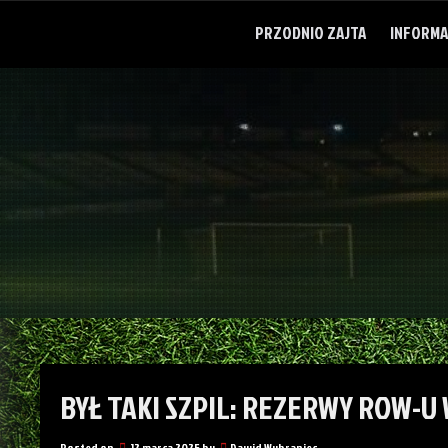
Skip
to
PRZODNIO ZAJTA
INFORMA
content
BYŁ TAKI SZPIL: REZERWY ROW-U
Posted on
12 marca 2025
by
Dawid Wybraniec