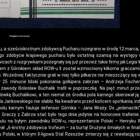
Program meczowy
u, a sześciokrotnym zdobywcą Pucharu rozegrano w środę 12 marca, 
ego zdobycie krajowego pucharu było ostatnią szansą na występy 
wicach z rozgrywkami pożegnały się już przecież takie firmy jak Legia
łem z Górnikiem skład ROW-u II został wzmocniony kilkoma graczami
 Wcześniej faktycznie grali w niej tylko piłkarze nie mieszczący się 
25. minucie bliski pokonania golkipera zabrzan – Andrzeja Fischer
e zawody Bolesław Buchalik trafił w poprzeczkę. Na pięć minut prz
lówkę Buchalikowi, a ten niemal ze środka pola karnego skierował ją
a Jankowskiego nie słabło. Na kwadrans przed końcem spotkania, in
polu karnym fauluje defensor Górnika – Jana Wraży. Do „jedenastki
 Graczy z Zabrza stać było tego dnia jedynie na honorowe trafienie
faulu na byłym zawodniku ROW-u, reprezentancie Polski – Henryku 
wał: „6-krotny zdobywca trofeum – za burtą! Drużyna śmiałych w fina
 Polski, w którym II-ligowa Stal Rzeszów zmierzy się z rewelacją r