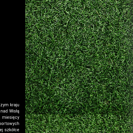
szym kraju
 nad Wisłą
a miesięcy
Sportowych
ej szkółce