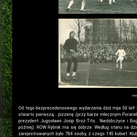
Zdjęc
Od tego bezprecedensowego wydarzenia dziś mija 50 lat! Z
otwarto pierwszą… pizzerię (przy barze mlecznym Poranek
prezydent Jugosławii Josip Broz-Tito… Niedobczyce i Bog
później). ROW Rybnik ma się dobrze. Według stanu na dzi
zarejestrowanych było 784 osoby, z czego 145 kobiet. Kl