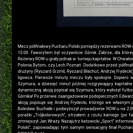
Mecz półfinałowy Pucharu Polski pomiędzy rezerwami ROW-
15:00. Faworytem był oczywiście Górnik Zabrze, dla któr
Rezerwy ROW-u grały jednak w turnieju kapitalnie. W Chwało
Polonia Bytom, czy Lech Poznań. Dodatkowo przed półfina
drużyny (Ryszard Grzmil, Ryszard Błachut, Andrzej Frydecki).
ligowca. Pierwsze minuty meczu były spokojne. Dopiero w 
Szymura, a dziesięć minut później rozgrywający kapitaln
dynamiczną akcją popisał się Szymura, który wyłożył futbo
Górnika! Po przerwie zaangażowanie podopiecznych Edward
akcją popisuje się Andrzej Frydecki, którego we własnym 
Bolesław Buchalik i podwyższył prowadzenie ROW-u na 2:0!
porażki „Trójkolorowych”, strzałem z rzutu karnego (po 
zmniejszył Jan Wraży. Nazajutrz katowicki „Sport” informo
Polski”, zapowiadając tym samym sensacyjny finał Pucharu