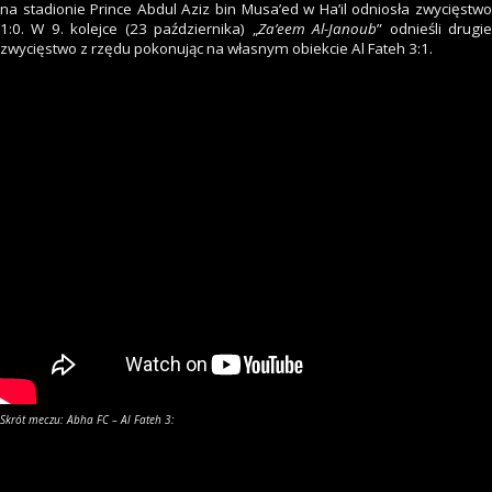
na stadionie Prince Abdul Aziz bin Musa’ed w Ha’il odniosła zwycięstwo
1:0. W 9. kolejce (23 października) „
Za’eem Al-Janoub
” odnieśli drugi
zwycięstwo z rzędu pokonując na własnym obiekcie Al Fateh 3:1.
Skrót meczu: Abha FC – Al Fateh 3: