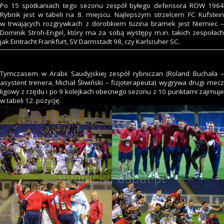
Po 15 spotkaniach tego sezonu zespół byłego defensora ROW 1964
Rybnik jest w tabeli na 8. miejscu. Najlepszym strzelcem FC Kufstein
w trwających rozgrywkach z dorobkiem tuzina bramek jest Niemiec –
Dominik Stroh-Engel, który ma za sobą występy m.in. takich zespołach
jak Eintracht Frankfurt, SV Darmstadt 98, czy Karlsruher SC.
Tymczasem w Arabii Saudyjskiej zespół rybniczan (Roland Buchała –
asystent trenera, Michał Śliwiński – fizjoterapeuta) wygrywa drugi mecz
ligowy z rzędu i po 9 kolejkach obecnego sezonu z 10 punktami zajmuje
w tabeli 12. pozycję.