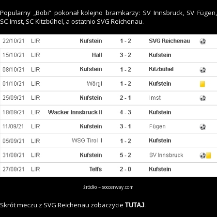
Popularny „Bobi” pokonał kolejno bramkarzy: SV Innsbruck, SV Fügen,
SC Imst, SC Kitzbühel, a ostatnio SVG Reichenau.
źródło – soccerway.com
Skrót meczu z SVG Reichenau zobaczycie
.
TUTAJ