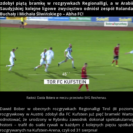
zdobył piątą bramkę w rozgrywkach Regionalligi, a w Arabii
Saudyjskiej kolejne ligowe zwycięstwo odniósł zespół Rolanda
Buchały i Michała Śliwińskiego – Abha FC!
Radość Daida Bobera w meczu przeciwko SVG Reichenau.
Dawid Bober w obecnych rozgrywkach Regionalligi Tirol (III poziom
rozgrywkowy w Austrii) zdobył dla FC Kufstein już pięć bramek! Warto
odnotować, że urodzony w Rybniku zawodnik dokonał spektakularnej
historii – trafił do siatki rywali w każdym z kolejnych pięciu spotkań
rozgrywanych na Kufstein-Arena, czyli od 31 sierpnia!