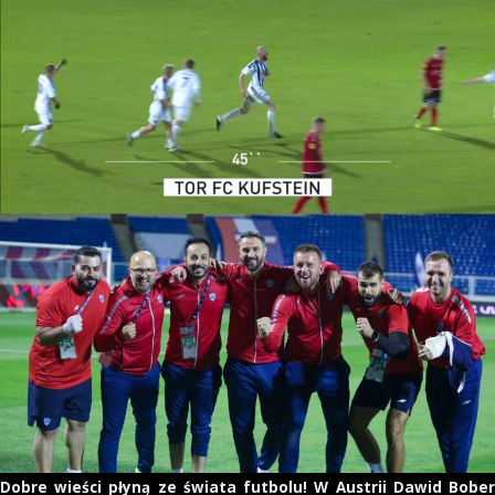
Dobre wieści płyną ze świata futbolu! W Austrii Dawid Bober