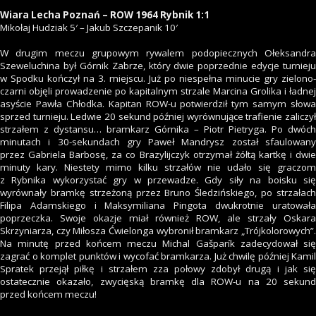
Wiara Lecha Poznań – ROW 1964 Rybnik 1:1
Mikołaj Hudziak 5′ – Jakub Szczepanik 10′
W drugim meczu grupowym rywalem podopiecznych Ołeksandra
Szeweluchina był Górnik Zabrze, który dwie poprzednie edycje turnieju
w Spodku kończył na 3. miejscu. Już po niespełna minucie gry zielono-
czarni objęli prowadzenie po kapitalnym strzale Marcina Grolika i ładnej
asyście Pawła Chłodka. Kapitan ROW-u potwierdził tym samym słowa
sprzed turnieju. Ledwie 20 sekund później wyrównujące trafienie zaliczył
strzałem z dystansu… bramkarz Górnika – Piotr Pietryga. Po dwóch
minutach i 30-sekundach gry Paweł Mandrysz został sfaulowany
przez Gabriela Barbosę, za co Brazylijczyk otrzymał żółtą kartkę i dwie
minuty kary. Niestety mimo kilku strzałów nie udało się graczom
z Rybnika wykorzystać gry w przewadze. Gdy siły na boisku się
wyrównały bramkę strzeżoną przez Bruno Śledzińskiego, po strzałach
Filipa Adamskiego i Maksymiliana Pingota dwukrotnie uratowała
poprzeczka. Swoje okazje miał również ROW, ale strzały Oskara
Skrzyniarza, czy Miłosza Ćwielonga wybronił bramkarz „Trójkolorowych”.
Na minutę przed końcem meczu Michal Gašparík zadecydował się
zagrać o komplet punktów i wycofać bramkarza. Już chwilę później Kamil
Spratek przejął piłkę i strzałem zza połowy zdobył drugą i jak się
ostatecznie okazało, zwycięską bramkę dla ROW-u na 20 sekund
przed końcem meczu!