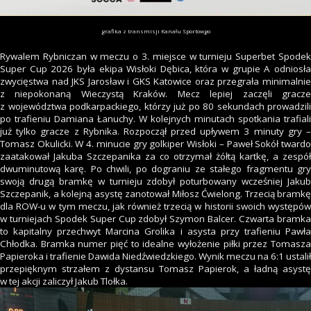
grafika z transmisji Kanału Sportowgo
Rywalem Rybniczan w meczu o 3. miejsce w turnieju Superbet Spodek
Super Cup 2026 była ekipa Wisłoki Dębica, która w grupie A odniosła
zwycięstwa nad JKS Jarosław i GKS Katowice oraz przegrała minimalnie
z niepokonaną Wieczystą Kraków. Mecz lepiej zaczęli gracze
z województwa podkarpackiego, którzy już po 80 sekundach prowadzili
po trafieniu Damiana Łanuchy. W kolejnych minutach spotkania trafiali
już tylko gracze z Rybnika. Rozpoczął przed upływem 3 minuty gry –
Tomasz Okulicki. W 4. minucie gry golkiper Wisłoki – Paweł Sokół twardo
zaatakował Jakuba Szczepanika za co otrzymał żółtą kartkę, a zespół
dwuminutową karę. Po chwili, po dograniu ze stałego fragmentu gry
swoją drugą bramkę w turnieju zdobył poturbowany wcześniej Jakub
Szczepanik, a kolejną asystę zanotował Miłosz Ćwielong. Trzecią bramkę
dla ROW-u w tym meczu, jak również trzecią w historii swoich występów
w turniejach Spodek Super Cup zdobył Szymon Balcer. Czwarta bramka
to kapitalny przechwyt Marcina Grolika i asysta przy trafieniu Pawła
Chłodka. Bramka numer pięć to idealne wyłożenie piłki przez Tomasza
Papieroka i trafienie Dawida Niedźwiedzkiego. Wynik meczu na 6:1 ustalił
przepięknym strzałem z dystansu Tomasz Papierok, a ładną asystę
w tej akcji zaliczył Jakub Tlołka.