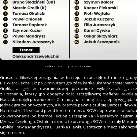
Grafika z transmisji Kanału Sportowego
Gracze z Gliwickiej zmagania w turnieju rozpoczęli od meczu grupy
B z Wiarą Lecha. Już po 2 minutach gry żółtą kartką ukarany został Marcin
Grolik, a grę w dwuminutowej przewadze wykorzystali gracze
z Poznania, którzy (po dodajmy dość szczęśliwym) trafieniu Mikołaja
Hudziaka objęli prowadzenie. Z minuty na minutę coraz lepiej wyglądała
jednak gra zielono-czarnych, a w bramce pewnie czuł się Bartosz Plewka.
Na minutę i 15 sekund przed końcem meczu ROW doprowadził w końcu
do wyrównania po bramce Jakuba Szczepanika i kapitalnym zagraniu
Miłosza Ćwielonga. Ostatnia minuta to przewaga ROW-u i strzały Marcina
Grolika, Pawła Mandrysza i… Bartka Plewki. Ostatecznie mecz zakończył
się remisem.