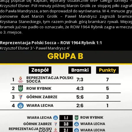
akcją popisał się kapitan, wybrany ostatecznie MVP całego turnieju –
Krzysztof Elsner. Pół minuty później Marcin Grolik ze stojącej piłki zagrał
do Pawła Mandrysza, a ten doprowadził do wyrównania. W 4. minucie gry
ponownie duet Marcin Grolik – Paweł Mandrysz zagrozili bramce
Krystiana Staneckiego, tym razem jednak górą bramkarz rywali. Więcej
bramek już nie padło co oznaczało, że ROW 1964 Rybnik zagra w meczu
o 3. miejsce.
Reprezentacja Polski Socca – ROW 1964 Rybnik 1:1
Krzysztof Elsner 3 ’- Paweł Mandrysz 4′