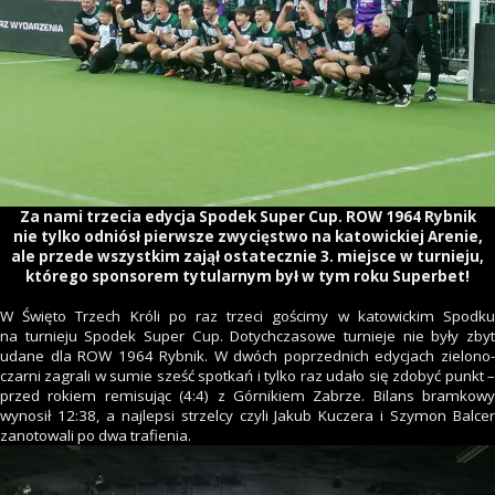
Za nami trzecia edycja Spodek Super Cup. ROW 1964 Rybnik
nie tylko odniósł pierwsze zwycięstwo na katowickiej Arenie,
ale przede wszystkim zajął ostatecznie 3. miejsce w turnieju,
którego sponsorem tytularnym był w tym roku Superbet!
W Święto Trzech Króli po raz trzeci gościmy w katowickim Spodku
na turnieju Spodek Super Cup. Dotychczasowe turnieje nie były zbyt
udane dla ROW 1964 Rybnik. W dwóch poprzednich edycjach zielono-
czarni zagrali w sumie sześć spotkań i tylko raz udało się zdobyć punkt –
przed rokiem remisując (4:4) z Górnikiem Zabrze. Bilans bramkowy
wynosił 12:38, a najlepsi strzelcy czyli Jakub Kuczera i Szymon Balcer
zanotowali po dwa trafienia.