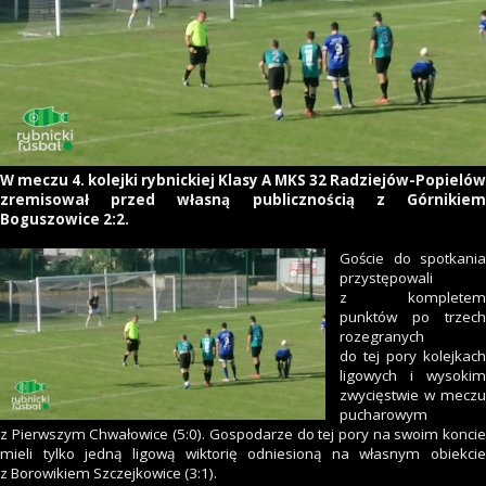
W meczu 4. kolejki rybnickiej Klasy A MKS 32 Radziejów-Popielów
zremisował przed własną publicznością z Górnikiem
Boguszowice 2:2.
Goście do spotkania
przystępowali
z kompletem
punktów po trzech
rozegranych
do tej pory kolejkach
ligowych i wysokim
zwycięstwie w meczu
pucharowym
z Pierwszym Chwałowice (5:0). Gospodarze do tej pory na swoim koncie
mieli tylko jedną ligową wiktorię odniesioną na własnym obiekcie
z Borowikiem Szczejkowice (3:1).