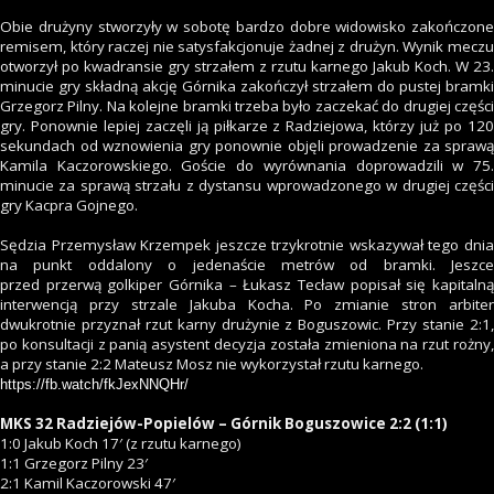
Obie drużyny stworzyły w sobotę bardzo dobre widowisko zakończone
remisem, który raczej nie satysfakcjonuje żadnej z drużyn. Wynik meczu
otworzył po kwadransie gry strzałem z rzutu karnego Jakub Koch. W 23.
minucie gry składną akcję Górnika zakończył strzałem do pustej bramki
Grzegorz Pilny. Na kolejne bramki trzeba było zaczekać do drugiej części
gry. Ponownie lepiej zaczęli ją piłkarze z Radziejowa, którzy już po 120
sekundach od wznowienia gry ponownie objęli prowadzenie za sprawą
Kamila Kaczorowskiego. Goście do wyrównania doprowadzili w 75.
minucie za sprawą strzału z dystansu wprowadzonego w drugiej części
gry Kacpra Gojnego.
Sędzia Przemysław Krzempek jeszcze trzykrotnie wskazywał tego dnia
na punkt oddalony o jedenaście metrów od bramki. Jeszce
przed przerwą golkiper Górnika – Łukasz Tecław popisał się kapitalną
interwencją przy strzale Jakuba Kocha. Po zmianie stron arbiter
dwukrotnie przyznał rzut karny drużynie z Boguszowic. Przy stanie 2:1,
po konsultacji z panią asystent decyzja została zmieniona na rzut rożny,
a przy stanie 2:2 Mateusz Mosz nie wykorzystał rzutu karnego.
https://fb.watch/fkJexNNQHr/
MKS 32 Radziejów-Popielów – Górnik Boguszowice 2:2 (1:1)
1:0 Jakub Koch 17′ (z rzutu karnego)
1:1 Grzegorz Pilny 23′
2:1 Kamil Kaczorowski 47′