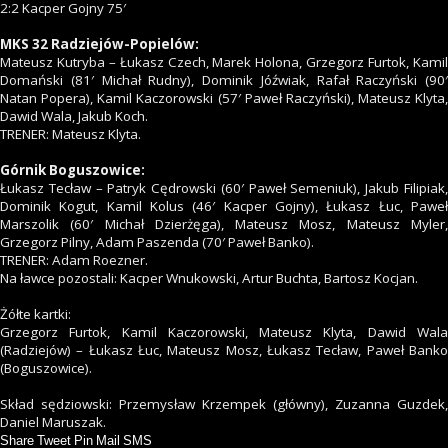
2:2 Kacper Gojny 75′
MKS 32 Radziejów-Popielów:
Mateusz Kutryba – Łukasz Czech, Marek Holona, Grzegorz Furtok, Kamil
Domański (81′ Michał Rudny), Dominik Jóźwiak, Rafał Raczyński (90′
Natan Popera), Kamil Kaczorowski (57′ Paweł Raczyński), Mateusz Klyta,
Dawid Wala, Jakub Koch.
TRENER: Mateusz Klyta.
Górnik Boguszowice:
Łukasz Tecław – Patryk Cędrowski (60′ Paweł Semeniuk), Jakub Filipiak,
Dominik Kogut, Kamil Kolus (46′ Kacper Gojny), Łukasz Łuc, Paweł
Marszolik (60′ Michał Dzierżęga), Mateusz Mosz, Mateusz Myler,
Grzegorz Pilny, Adam Paszenda (70′ Paweł Banko).
TRENER: Adam Roezner.
Na ławce pozostali: Kacper Wnukowski, Artur Buchta, Bartosz Kocjan.
Żółte kartki:
Grzegorz Furtok, Kamil Kaczorowski, Mateusz Klyta, Dawid Wala
(Radziejów) – Łukasz Łuc, Mateusz Mosz, Łukasz Tecław, Paweł Banko
(Boguszowice).
Skład sędziowski: Przemysław Krzempek (główny), Zuzanna Guzdek,
Daniel Maruszak.
Share
Tweet
Pin
Mail
SMS