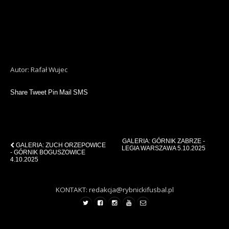
Autor: Rafał Wujec
Share
Tweet
Pin
Mail
SMS
Previous Post
Next Post
GALERIA: GÓRNIK ZABRZE -
GALERIA: ZUCH ORZEPOWICE
LEGIA WARSZAWA 5.10.2025
- GÓRNIK BOGUSZOWICE
4.10.2025
KONTAKT: redakcja@rybnickifusbal.pl