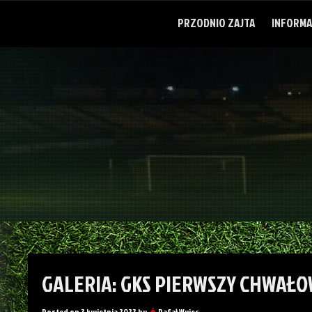
Skip
to
PRZODNIO ZAJTA
INFORMA
content
GALERIA: GKS PIERWSZY CHWAŁOW
Posted on
3 kwietnia 2023
by
Rafał Wujec