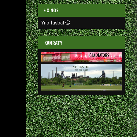
ŁO NOS
Yno fusbal 🙂
KAMRATY