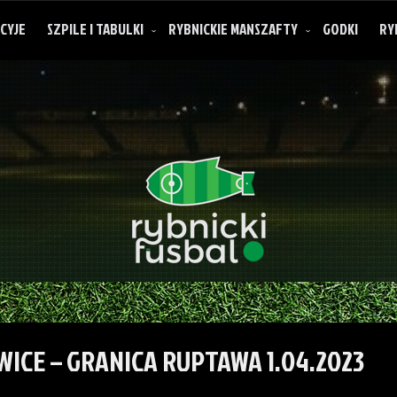
CYJE
SZPILE I TABULKI
RYBNICKIE MANSZAFTY
GODKI
RY
O rybnickich manszaftach
ICE – GRANICA RUPTAWA 1.04.2023