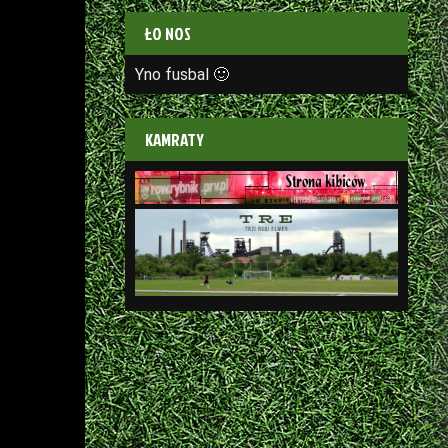
ŁO NOS
Yno fusbal 🙂
KAMRATY