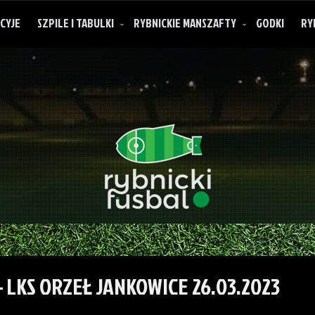
CYJE
SZPILE I TABULKI
RYBNICKIE MANSZAFTY
GODKI
RY
O rybnickich manszaftach
 LKS ORZEŁ JANKOWICE 26.03.2023