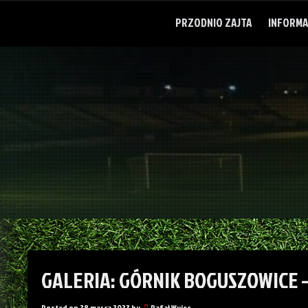
Skip
to
PRZODNIO ZAJTA
INFORMA
content
GALERIA: GÓRNIK BOGUSZOWICE –
Posted on
28 marca 2023
by
Rafał Wujec