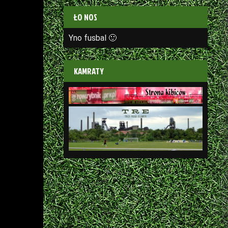
ŁO NOS
Yno fusbal 🙂
KAMRATY