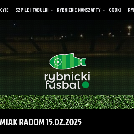
CYJE
SZPILE I TABULKI
RYBNICKIE MANSZAFTY
GODKI
RY
O rybnickich manszaftach
MIAK RADOM 15.02.2025