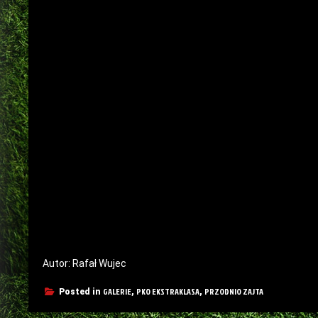
Autor: Rafał Wujec
GALERIE
PKO EKSTRAKLASA
PRZODNIO ZAJTA
Posted in
,
,