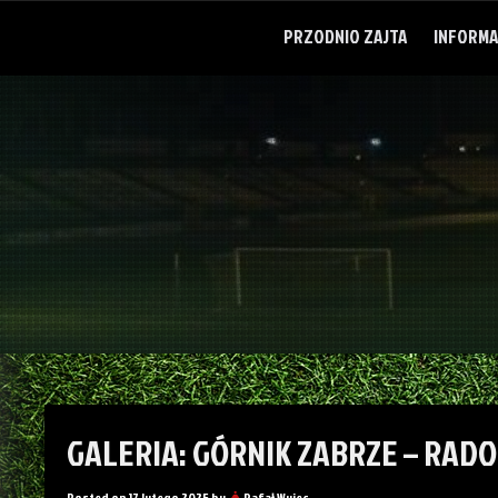
Skip
to
PRZODNIO ZAJTA
INFORMA
content
GALERIA: GÓRNIK ZABRZE – RADO
Posted on
17 lutego 2025
by
Rafał Wujec