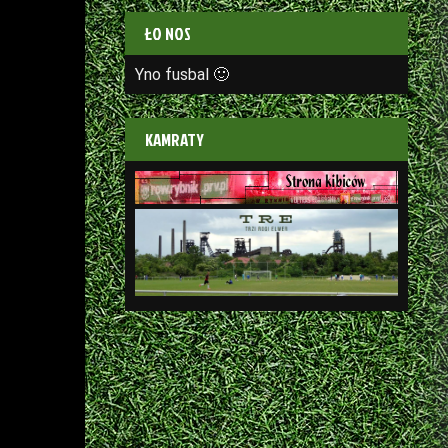
ŁO NOS
Yno fusbal 🙂
KAMRATY