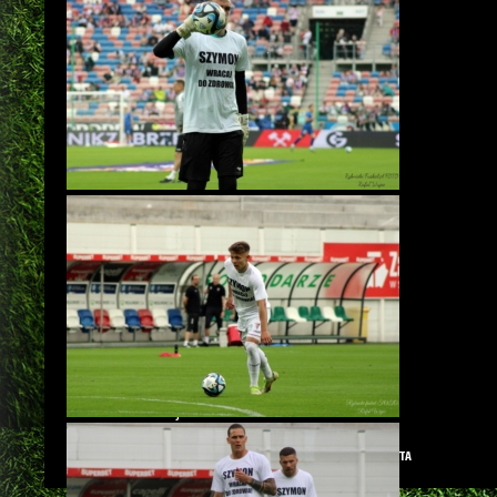
Autor: Rafał Wujec
GALERIE
PKO EKSTRAKLASA
PRZODNIO ZAJTA
Posted in
,
,