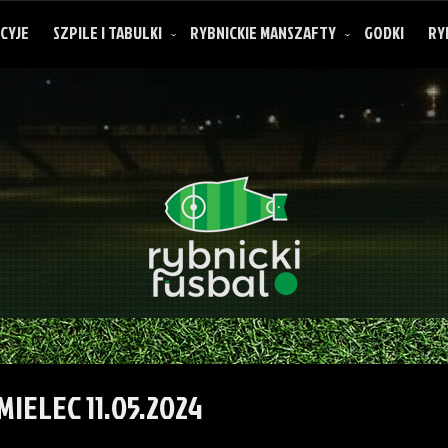
CYJE
SZPILE I TABULKI
RYBNICKIE MANSZAFTY
GODKI
RY
O rybnickich manszaftach
MIELEC 11.05.2024