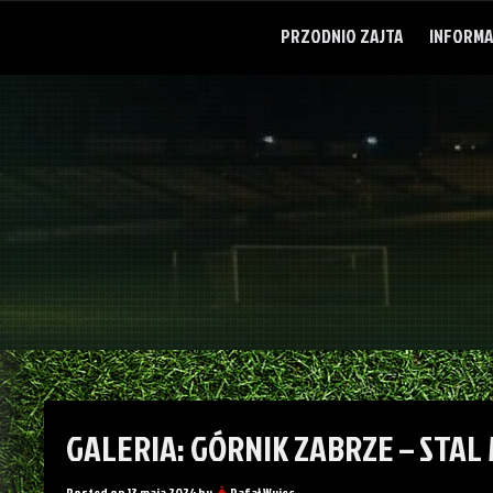
Skip
to
PRZODNIO ZAJTA
INFORMA
content
GALERIA: GÓRNIK ZABRZE – STAL 
Posted on
13 maja 2024
by
Rafał Wujec