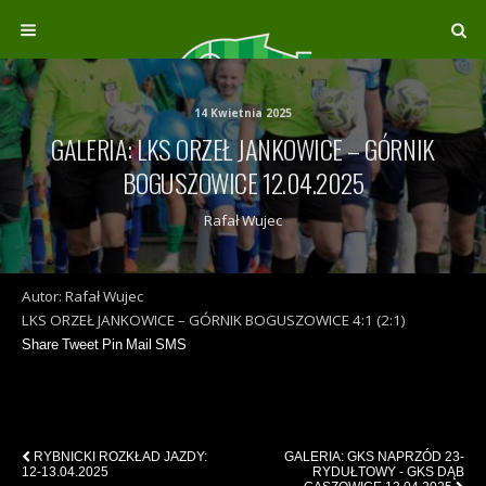
14 Kwietnia 2025
GALERIA: LKS ORZEŁ JANKOWICE – GÓRNIK
BOGUSZOWICE 12.04.2025
Rafał Wujec
Autor: Rafał Wujec
LKS ORZEŁ JANKOWICE – GÓRNIK BOGUSZOWICE 4:1 (2:1)
Share
Tweet
Pin
Mail
SMS
Previous Post
Next Post
RYBNICKI ROZKŁAD JAZDY:
GALERIA: GKS NAPRZÓD 23-
12-13.04.2025
RYDUŁTOWY - GKS DĄB