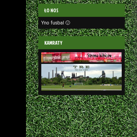
ŁO NOS
Yno fusbal 🙂
KAMRATY