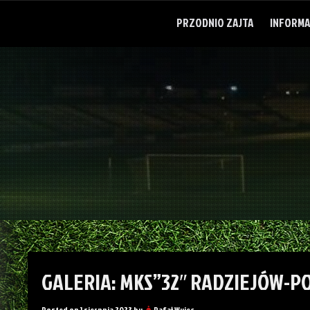
Skip
to
PRZODNIO ZAJTA
INFORMA
content
GALERIA: MKS”32″ RADZIEJÓW-PO
Posted on
1 sierpnia 2023
by
Rafał Wujec