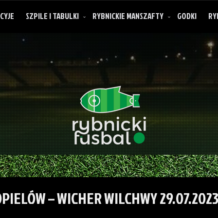
CYJE
SZPILE I TABULKI
RYBNICKIE MANSZAFTY
GODKI
RY
O rybnickich manszaftach
PIELÓW – WICHER WILCHWY 29.07.202