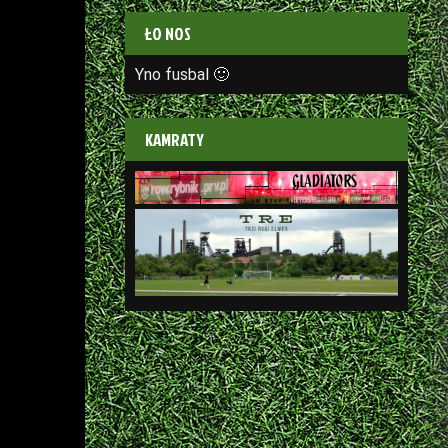
ŁO NOS
Yno fusbal 🙂
KAMRATY