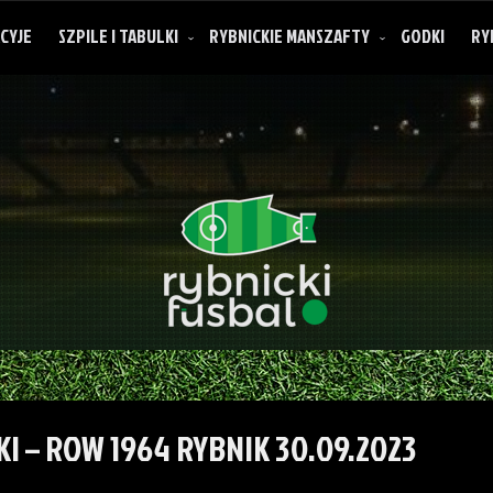
CYJE
SZPILE I TABULKI
RYBNICKIE MANSZAFTY
GODKI
RY
O rybnickich manszaftach
I – ROW 1964 RYBNIK 30.09.2023