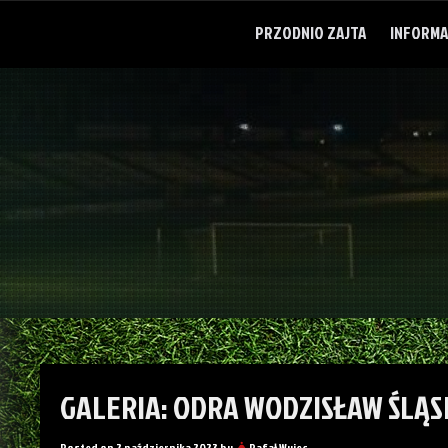
Skip
to
PRZODNIO ZAJTA
INFORMA
content
GALERIA: ODRA WODZISŁAW ŚLĄSK
Posted on
2 października 2023
by
Rafał Wujec