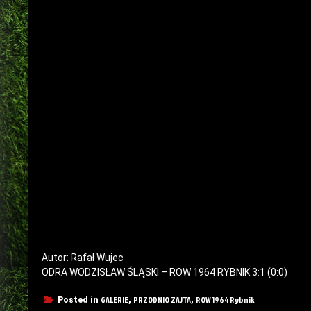
Autor: Rafał Wujec
ODRA WODZISŁAW ŚLĄSKI – ROW 1964 RYBNIK 3:1 (0:0)
GALERIE
PRZODNIO ZAJTA
ROW 1964 Rybnik
Posted in
,
,