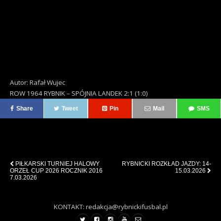
Autor: Rafał Wujec
ROW 1964 RYBNIK – SPÓJNIA LANDEK 2:1 (1:0)
Share
Tweet
Pin
Mail
SMS
Previous Post
Next Post
PIŁKARSKI TURNIEJ HALOWY
RYBNICKI ROZKŁAD JAZDY: 14-
ORZEŁ CUP 2026 ROCZNIK 2016
15.03.2026
7.03.2026
KONTAKT: redakcja@rybnickifusbal.pl