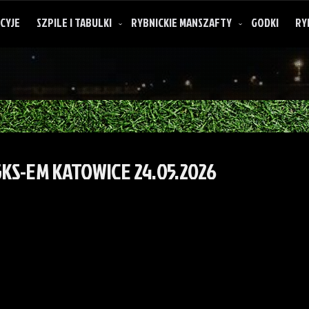
CYJE
SZPILE I TABULKI
RYBNICKIE MANSZAFTY
GODKI
RY
O rybnickich manszaftach
GKS-EM KATOWICE 24.05.2026