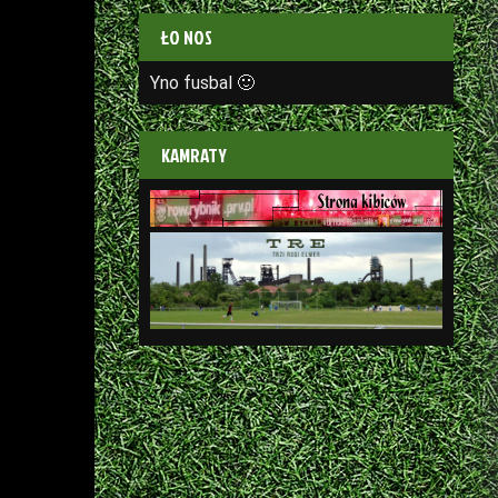
ŁO NOS
Yno fusbal 🙂
KAMRATY