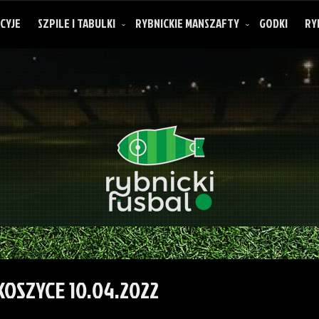
CYJE
SZPILE I TABULKI
RYBNICKIE MANSZAFTY
GODKI
RY
O rybnickich manszaftach
KOSZYCE 10.04.2022