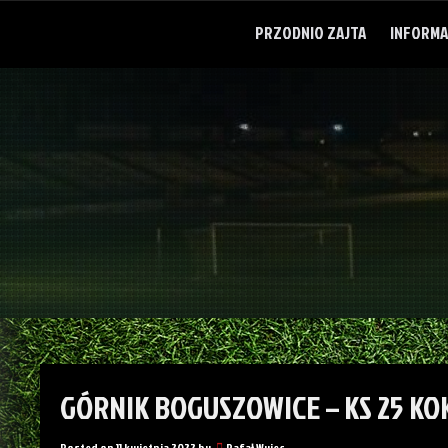
Skip
to
PRZODNIO ZAJTA
INFORMA
content
GÓRNIK BOGUSZOWICE – KS 25 KO
Posted on
11 kwietnia 2022
by
Rafał Wujec