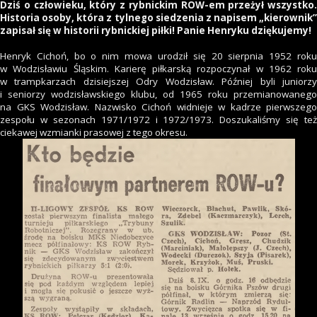
Dziś o człowieku, który z rybnickim ROW-em przeżył wszystko.
Historia osoby, która z tylnego siedzenia z napisem „kierownik”
zapisał się w historii rybnickiej piłki! Panie Henryku dziękujemy!
Henryk Cichoń, bo o nim mowa urodził się 20 sierpnia 1952 roku
w Wodzisławiu Śląskim. Karierę piłkarską rozpoczynał w 1962 roku
w trampkarzach dzisiejszej Odry Wodzisław. Później byli juniorzy
i seniorzy wodzisławskiego klubu, od 1965 roku przemianowanego
na GKS Wodzisław. Nazwisko Cichoń widnieje w kadrze pierwszego
zespołu w sezonach 1971/1972 i 1972/1973. Doszukaliśmy się też
ciekawej wzmianki prasowej z tego okresu.