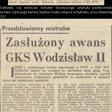
Ciekawe, czy wówczas bohater dzisiejszego artykułu podejrzewał,
że lwia część jego kariery będzie miała miejsce w Rybniku, przy Gliwickiej
72?