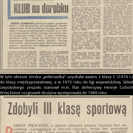
W tym okresie żorska „jedenastka” uzyskała awans z klasy C (1974 r.)
do klasy międzypowiatowej, a w 1975 roku do ligi wojewódzkiej. Skład
zwycięskiego zespołu stanowił m.in. filar defensywy Henryk Cichoń!
W tej klasie rozgrywek drużyna występowała do 1989 roku.