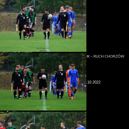
Autor: Rafał Wujec
I LIGA WOJEWÓDZKA JUNIOR A1: ROW 1964 RYBNIK – RUCH CHORZÓW
1:2 (1:1)
Share
Tweet
Pin
Mail
SMS
previous post
RYBNICKI ROZKŁAD JAZDY: 22-26.10.2022
next post
RYBNICKIE SZPILE: 22-26.10.2022
KONTAKT: redakcja@rybnickifusbal.pl