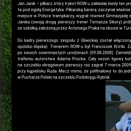
Jan Janik – piłkarz, który trykot ROW-u zakładał, kiedy ten j
ta pod egidą Energetyka. Piłkarską karierę zaczynał właśni
miejsce w Polsce trampkarzy, wygrał również Gimnazjadę 
Janika (swoją drogą pierwszy trener Tomasza Sikory) prób
ze szkółką założoną przez Antoniego Ptaka na obozie w Turc
Do kadry pierwszego zespołu z Gliwickiej został włączon
opolsko-śląska). Trenerem ROW-u był Franciszek Krótki.
po swoich osiemnastych urodzinach (09.08.2008). Zameldow
trafieniu autorstwa Adama Procka. Cały sezon ligowy 
na szczeblu okręgowym pierwszy raz zagrał 7 marca 2009
przy kąpielisku Ruda. Mecz mimo, że półfinałowy to do jedn
w Pucharze Polski na szczeblu Podokręgu Rybnik.