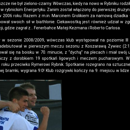
eszcze nie był zielono-czarny. Wówczas, kiedy na nowo w Rybniku rodziła
e w rybnickim Energetyku. Zanim został włączony do pierwszej drużyny 
w 2006 roku. Razem z m.in. Marcinem Grolikiem za namową dziadka 
ował swoich sił w biathlonie. Ciekawostką jest również udział w z
ji, gdzie zagrał z… Fenerbahce Mateji Kezmana i Roberto Carlosa.
y w sezonie 2008/2009, wówczas klub występował na poziomie III l
 Zadebiutował w pierwszym meczu sezonu z Koszarawą Żywiec (2:1
ał się na boisku w 70. minucie, z “dychą” na plecach i miał swój u
kończy z dorobkiem 19 spotkań ligowych i meczem pucharowym. W
 roku przeciwko Rymerowi Rybnik. Spotkanie rozegrano na sztuczn
ej bramki, wygrana 9:0! Klub rozgrywki kończy na 9. miejscu w lidze