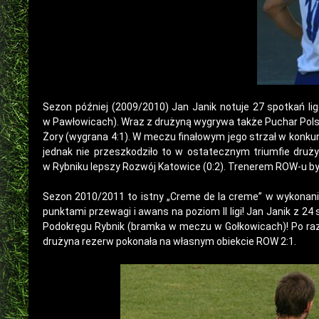
Sezon później (2009/2010) Jan Janik notuje 27 spotkań l
w Pawłowicach). Wraz z drużyną wygrywa także Puchar Polsk
Żory (wygrana 4:1). W meczu finałowym jego strzał w konkur
jednak nie przeszkodziło to w ostatecznym triumfie druży
w Rybniku lepszy Rozwój Katowice (0:2). Trenerem ROW-u był
Sezon 2010/2011 to istny „Creme de la creme” w wykonani
punktami przewagi i awans na poziom II ligi! Jan Janik z 24
Podokręgu Rybnik (bramka w meczu w Gołkowicach)! Po raz 
drużyna rezerw pokonała na własnym obiekcie ROW 2:1.