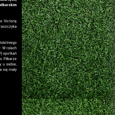
piłkarskim
 Victorię
raszczyka
loletniego
. W rolach
!) spotkań
. Piłkarze
 u siebie,
a się mały