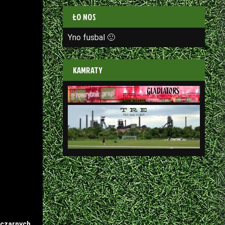
ŁO NOS
Yno fusbal 🙂
KAMRATY
czarnych,