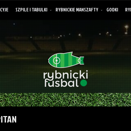
CYJE
SZPILE I TABULKI
RYBNICKIE MANSZAFTY
GODKI
RY
O rybnickich manszaftach
PITAN