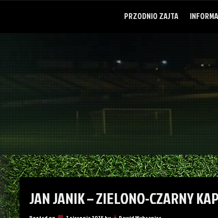
Skip
to
PRZODNIO ZAJTA
INFORMA
content
JAN JANIK – ZIELONO-CZARNY KA
Posted on
7 sierpnia 2025
by
Dawid Wybraniec