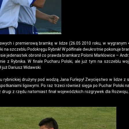
igowych i premierową bramkę w lidze (26.05 2010 roku, w wygranym
i na szczeblu Podokręgu Rybnik! W półfinale dwukrotnie pokonuje br
sie jedenastek obronił co prawda bramkarz Polonii Marklowice – Andrz
nie z Rybnika. W finale Pucharu Polski, ale już tym na szczeblu w
 już Dariusz Widawski.
u rybnickiej drużyny pod wodzą Jana Furlepy! Zwycięstwo w lidze z
 spotkaniami ligowymi. Po raz trzeci również sięga po Puchar Polski n
drugi z rzędu natomiast finał wojewódzkich rozgrywek dla Rozwoju, 