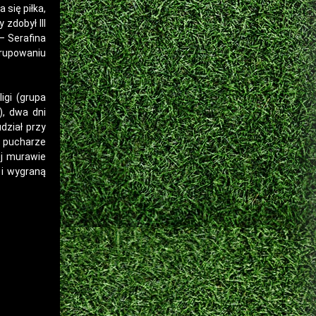
 się piłka,
zdobył III
– Serafina
grupowaniu
igi (grupa
), dwa dni
dział przy
 pucharze
ej murawie
 i wygraną