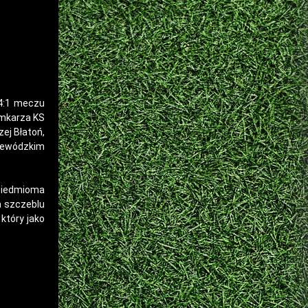
 4:1 meczu
amkarza KS
ej Błatoń,
ojewódzkim
 siedmioma
a szczeblu
który jako