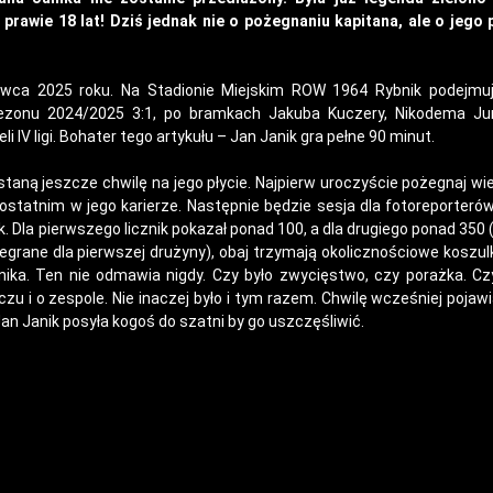
rawie 18 lat! Dziś jednak nie o pożegnaniu kapitana, ale o jego 
wca 2025 roku. Na Stadionie Miejskim ROW 1964 Rybnik podejmuje
sezonu 2024/2025 3:1, po bramkach Jakuba Kuczery, Nikodema Ju
 IV ligi. Bohater tego artykułu – Jan Janik gra pełne 90 minut.
taną jeszcze chwilę na jego płycie. Najpierw uroczyście pożegnaj wie
ostatnim w jego karierze. Następnie będzie sesja dla fotoreporterów
 Dla pierwszego licznik pokazał ponad 100, a dla drugiego ponad 350 (
egrane dla pierwszej drużyny), obaj trzymają okolicznościowe koszulki
ka. Ten nie odmawia nigdy. Czy było zwycięstwo, czy porażka. Czy
 i o zespole. Nie inaczej było i tym razem. Chwilę wcześniej pojawi
 Jan Janik posyła kogoś do szatni by go uszczęśliwić.