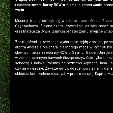
reprezentowała barwy ROW-u niemal nieprzerwanie przez p
życiu.
Musimy trochę cofnąć się w czasie… Jest środa, 4 czer
Częstochowa. Zielono-czarni zwyciężają ostatni mecz 
oraz Mateusza Cywki i zajmują ostatecznie 5. miejsce w tabeli
Zanim główni aktorzy tego wydarzenia zejdą z boiska, pozos
arbitra Andrzeja Majchera, dla którego mecz w Rybniku był 
głównych także zawodnicy ROW-u: Szymon Balcer i Jan Janik.
w zielono-czarnych barwach (licząc oczywiście tylko te roz
schodzą z boiska. Prosimy do rozmowy kapitana Jana Jani
czy na wyjeździe. Zawsze gotów do rozmowy z nami, o meczu
chłopiec, kibic zielono-czarnych – prosi o opaskę. Kapitan –