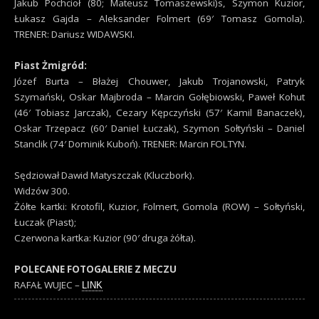
Jakub Pochcioł (80; Mateusz Tomaszewski)s, Szymon Kuzior,
Łukasz Gajda – Aleksander Folmert (69′ Tomasz Gomola).
TRENER: Dariusz WIDAWSKI.
Piast Żmigród:
Józef Burta – Błażej Chouwer, Jakub Trojanowski, Patryk
Szymański, Oskar Majbroda – Marcin Gołębiowski, Paweł Kohut
(46′ Tobiasz Jarczak), Cezary Kępczyński (57′ Kamil Banaczek),
Oskar Trzepacz (60′ Daniel Łuczak), Szymon Sołtyński – Daniel
Stanclik (74′ Dominik Kuboń). TRENER: Marcin FOLTYN.
Sędziował Dawid Matyszczak (Kluczbork).
Widzów 300.
Żółte kartki: Krotofil, Kuzior, Folmert, Gomola (ROW) – Sołtyński,
Łuczak (Piast);
Czerwona kartka: Kuzior (90′ druga żółta).
POLECANE FOTOGALERIE Z MECZU
RAFAŁ WUJEC –
LINK