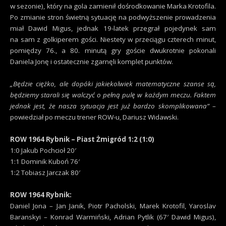
w sezonie), który na gola zamienił dośrodkowanie Marka Krotofila.
Po zmianie stron świetną sytuację na podwyższenie prowadzenia
miał Dawid Migus, jednak 19-latek przegrał pojedynek sam
na sam z golkiperem gości. Niestety w przeciągu czterech minut,
pomiędzy 76., a 80. minutą gry goście dwukrotnie pokonali
Daniela Jonę i ostatecznie zgarnęli komplet punktów.
„Będzie ciężko, ale dopóki jakiekolwiek matematyczne szanse są,
będziemy starali się walczyć o pełną pulę w każdym meczu. Faktem
jednak jest, że nasza sytuacja jest już bardzo skomplikowana”
–
powiedział po meczu trener ROW-u, Dariusz Widawski.
ROW 1964 Rybnik – Piast Żmigród 1:2 (1:0)
1:0 Jakub Pochcioł 20′
1:1 Dominik Kuboń 76′
1:2 Tobiasz Jarczak 80′
ROW 1964 Rybnik:
Daniel Jona – Jan Janik, Piotr Pacholski, Marek Krotofil, Yaroslav
Baranskyi – Konrad Warmiński, Adrian Pytlik (67′ Dawid Migus),