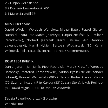
2:2 Lucjan Zieliński 55′
3:2 Dominik Lewandowski 65′
3:3 Marek Krotofil 77′
MKS Kluczbork:
Dawid Witek – Wojciech Wenglorz, Michał Batelt, Paweł Gierak,
Nataniel Szota (80′ Marcel Jaszczyk), Lucjan Zieliński (73′ Miłosz
Paradowski), Norbert Jaszczak, Karol Latusek (46′ Dominik
Lewandowski), Kamil Nykiel, Bartosz Włodarczyk (80′ Kamil
Witkowski), Filip Latusek. TRENER: Tomasz Kazimierowicz.
ROW 1964 Rybnik
:
Daniel Jona – Jan Janik, Piotr Pacholski, Marek Krotofil, Yaroslav
Baranskyi, Mateusz Tomaszewski, Adrian Pytlik (70’ Aleksander
Folmert), Konrad Warmiński (90’+2 Balazs Boda), Łukasz Gajda
(70’ Szymon Kuzior), Filip Kukuła (83’ Cezary Stolz), Jakub Pochcioł
(83’ Dawid Migus). TRENER: Dariusz Widawski.
Sędzia Paweł Kucharczyk (Boleścin).
Widzów 400.