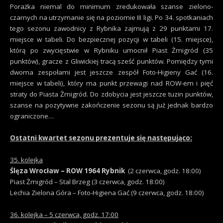
Porażka niemal do minimum zredukowała szanse zielono-
czarnych na utrzymanie się na poziomie III ligi. Po 34. spotkaniach
tego sezonu zawodnicy z Rybnika zajmują z 29 punktami 17.
miejsce w tabeli. Do bezpiecznej pozycji w tabeli (15. miejsce),
którą po zwycięstwie w Rybniku umocnił Piast Żmigród (35
punktów), gracze z Gliwickiej tracą sześć punktów. Pomiędzy tymi
dwoma zespołami jest jeszcze zespół Foto-Higieny Gać (16.
miejsce w tabeli), który ma punkt przewagi nad ROW-em i pięć
straty do Piasta Żmigród. Do zdobycia jest jeszcze tuzin punktów,
szanse na pozytywne zakończenie sezonu są już jednak bardzo
ograniczone…
Ostatni kwartet sezonu prezentuje się następująco:
35. kolejka
Ślęza Wrocław – ROW 1964 Rybnik
(2 czerwca, godz. 18:00)
Piast Żmigród – Stal Brzeg (3 czerwca, godz. 18:00)
Lechia Zielona Góra – Foto-Higiena Gać (9 czerwca, godz. 18:00)
36. kolejka – 5 czerwca, godz. 17:00