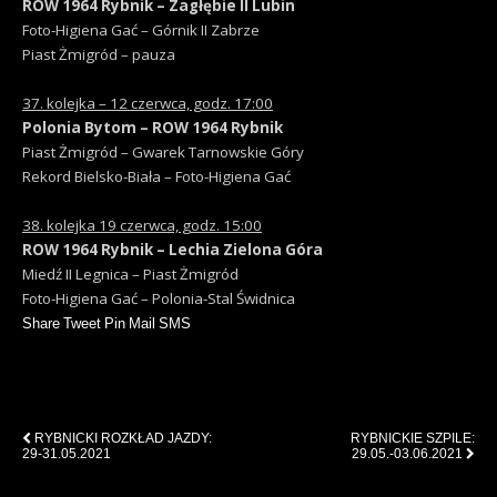
ROW 1964 Rybnik – Zagłębie II Lubin
Foto-Higiena Gać – Górnik II Zabrze
Piast Żmigród – pauza
37. kolejka – 12 czerwca, godz. 17:00
Polonia Bytom – ROW 1964 Rybnik
Piast Żmigród – Gwarek Tarnowskie Góry
Rekord Bielsko-Biała – Foto-Higiena Gać
38. kolejka 19 czerwca, godz. 15:00
ROW 1964 Rybnik – Lechia Zielona Góra
Miedź II Legnica – Piast Żmigród
Foto-Higiena Gać – Polonia-Stal Świdnica
Share
Tweet
Pin
Mail
SMS
Previous Post
Next Post
RYBNICKI ROZKŁAD JAZDY:
RYBNICKIE SZPILE:
29-31.05.2021
29.05.-03.06.2021