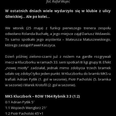
fot. Rafał Wujec
W ostatnich dniach wiele wydarzyło się w klubie z ulicy
Gliwickiej… Ale po kolei…
We wtorek (25 maja) z funkcji pierwszego trenera zespołu
odwołano Rolanda Buchałę, a jego miejsce zajął Dariusz Widawski.
To samo spotkało jego asystenta – Mateusza Matuszewskiego,
którego zastąpił Paweł Kaszyca.
Dzień później zielono-czarni już z nożem na gardle rozgrywali
mecz w Kluczborku w ramach 33. serii spotkań III ligi grupy III. Efekt
„nowej miotły” zadziałał, jednak mimo zdobycia trzech bramek
udało się zdobyć tylko jeden punkt. W Kluczborku do bramki MKS-u
trafiali: Adrian Pytlik (1. gol w sezonie), Piotr Pacholski (5. bramka
w sezonie) i Marek Krotofil (2. gol w sezonie).
MKS Kluczbork – ROW 1964 Rybnik 3:3 (1:2)
0:1 Adrian Pytlik 5′
1:1 Wojciech Wenglorz 21′
1:2 Piotr Pacholski 45’+1