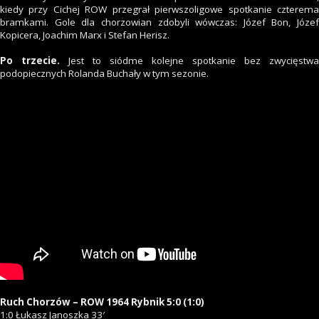
kiedy przy Cichej ROW przegrał pierwszoligowe spotkanie czterema
bramkami. Gole dla chorzowian zdobyli wówczas: Józef Bon, Józef
Kopicera, Joachim Marx i Stefan Herisz.
Po trzecie.
Jest to siódme kolejne spotkanie bez zwycięstwa
podopiecznych Rolanda Buchały w tym sezonie.
Ruch Chorzów – ROW 1964 Rybnik 5:0 (1:0)
1:0 Łukasz Janoszka 33′