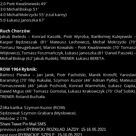
2:0 Piotr Kwaśniewski 49′
3:0 Michał Biskup 51′
4:0 Michał Mokrzycki 55′ (rzut karny)
5:0 Łukasz Janoszka 67′
Ruch Chorzów
:
Jakub Bielecki – Konrad Kasolik, Piotr Wyroba, Bartłomiej Kulejewski –
Kacper Będzieszak (81′ Mateusz Lechowicz), Michał Mokrzycki (70′
Tomasz Neugebauer), Marcin Kowalski – Piotr Kwaśniewski (70′ Tomasz
Wójtowicz), Tomasz Foszmańczyk, Łukasz Janoszka (81′ Daniel Paszek) –
Michał Biskup (62′ Jakub Rudek). TRENER: Łukasz BERETA.
ROW 1964 Rybnik:
Bartosz Plewka – Jan Janik, Piotr Pacholski, Marek Krotofil, Yaroslav
Baranskyj (70′ Filip Kukuła), Szymon Kuzior (46′ Adrian Pytlik), Mateusz
Tomaszewski (46′ Jakub Pochcioł), Konrad Warmiński, Łukasz Gajda,
Dawid Migus (46′ Tomasz Gomola), Łukasz Krakowczyk (70′ Olaf Sobik).
TRENER: Roland Buchała.
Żółta kartka: Szymon Kuzior (ROW).
Sędziował: Szymon Grabara (Mysłowice).
Widzów: 2 176.
Share
Tweet
Pin
Mail
SMS
previous post
RYBNICKI ROZKŁAD JAZDY: 15-16.05.2021
next post
RYBNICKIE SZPILE: 15-16.05.2021