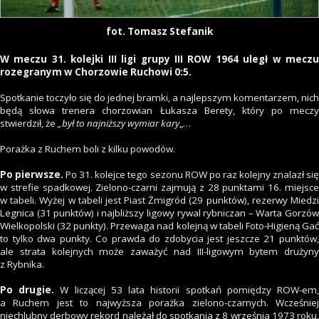
fot. Tomasz Stefanik
W meczu 31. kolejki III ligi grupy III ROW 1964 uległ w meczu
rozegranym w Chorzowie Ruchowi 0:5.
Spotkanie toczyło się do jednej bramki, a najlepszym komentarzem, nich
będą słowa trenera chorzowian Łukasza Berety, który po meczy
stwierdził, że
„był to najniższy wymiar kary
„…
Porażka z Ruchem boli z kilku powodów.
Po pierwsze.
Po 31. kolejce tego sezonu ROW po raz kolejny znalazł si
w strefie spadkowej. Zielono-czarni zajmują z 28 punktami 16. miejsce
w tabeli. Wyżej w tabeli jest Piast Żmigród (29 punktów), rezerwy Miedzi
Legnica (31 punktów) i najbliższy ligowy rywal rybniczan – Warta Gorzów
Wielkopolski (32 punkty). Przewaga nad kolejną w tabeli Foto-Higieną Gać
to tylko dwa punkty. Co prawda do zdobycia jest jeszcze 21 punktów,
ale strata kolejnych może zaważyć nad III-ligowym bytem drużyny
z Rybnika.
Po drugie.
W liczącej 53 lata historii spotkań pomiędzy ROW-em
a Ruchem jest to najwyższa porażka zielono-czarnych. Wcześniej
niechlubny derbowy rekord należał do spotkania z 8 września 1973 roku,