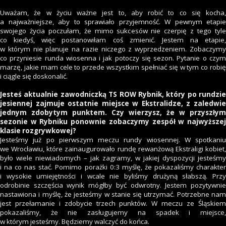
Uważam, że w życiu ważne jest to, aby robić to co się kocha,
a najważniejsze, aby to sprawiało przyjemność. W pewnym etapie
swojego życia poczułam, że mimo sukcesów nie czerpię z tego tyle
co kiedyś, więc postanowiłam coś zmienić. Jestem na etapie,
w którym nie planuje na razie niczego z wyprzedzeniem. Zobaczymy
co przyniesie runda wiosenna i jak potoczy się sezon. Pytanie o czym
marzę, jakie mam cele to przede wszystkim spełniać się w tym co robię
i ciągle się doskonalić.
Jesteś aktualnie zawodniczką TS ROW Rybnik, który po rundzie
jesiennej zajmuje ostatnie miejsce w Ekstralidze, z zaledwie
jednym zdobytym punktem. Czy wierzysz, że w przyszłym
sezonie w Rybniku ponownie zobaczymy zespół w najwyższej
klasie rozgrywkowej?
Jesteśmy już po pierwszym meczu rundy wiosennej. W spotkaniu
we Wrocławiu, które zainaugurowało rundę rewanżową Ekstraligi kobiet,
było wiele niewiadomych – jak zagramy, w jakiej dyspozycji jesteśmy
i na co nas stać. Pomimo porażki 0:3 myślę, że pokazaliśmy charakter
i wysokie umiejętności i wcale nie byliśmy drużyną słabszą. Przy
odrobinie szczęścia wynik mógłby być odwrotny. Jestem pozytywnie
nastawiona i myślę, że jesteśmy w stanie się utrzymać. Potrzebne nam
jest przełamanie i zdobycie trzech punktów. W meczu ze Śląskiem
pokazaliśmy, że nie zasługujemy na spadek i miejsce,
w którym jesteśmy. Będziemy walczyć do końca.