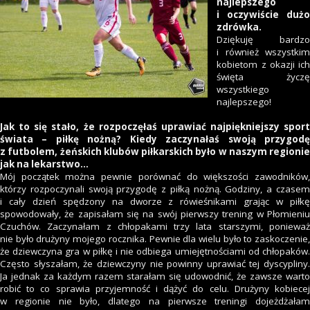
najlepszego
i oczywiście dużo
zdrówka.
Dziękuję bardzo
i również wszystkim
kobietom z okazji ich
święta życzę
wszystkiego
najlepszego!
Jak to się stało, że rozpoczęłaś uprawiać najpiękniejszy sport
świata – piłkę nożną? Kiedy zaczynałaś swoją przygodę
z futbolem, żeńskich klubów piłkarskich było w naszym regionie
jak na lekarstw
o…
Mój początek można pewnie porównać do większości zawodników,
którzy rozpoczynali swoją przygodę z piłką nożną. Godziny, a czasem
i cały dzień spędzony na dworze z rówieśnikami grając w piłkę
spowodowały, że zapisałam się na swój pierwszy trening w Płomieniu
Czuchów. Zaczynałam z chłopakami trzy lata starszymi, ponieważ
nie było drużyny mojego rocznika. Pewnie dla wielu było to zaskoczenie,
że dziewczyna gra w piłkę i nie odbiega umiejętnościami od chłopaków.
Często słyszałam, że dziewczyny nie powinny uprawiać tej dyscypliny.
Ja jednak za każdym razem starałam się udowodnić, że zawsze warto
robić to co sprawia przyjemność i dążyć do celu. Drużyny kobiecej
w regionie nie było, dlatego na pierwsze treningi dojeżdżałam