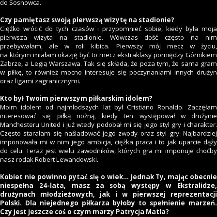
do Sosnowca.
Czy pamiętasz swoją pierwszą wizytę na stadionie?
Ciężko wrócić do tych czasów i przypomnieć sobie, kiedy była moja
pierwsza wizyta na stadionie. Wówczas dość często na nim
przebywałam, ale w roli kibica. Pierwszy mój mecz w życiu,
na którym miałam okazję być to mecz ekstraklasy pomiędzy Górnikiem
Zabrze, a Legią Warszawa. Tak się składa, że poza tym, że sama gram
w piłkę, to również mocno interesuje się poczynaniami innych drużyn
oraz ligami zagranicznymi.
Kto był Twoim pierwszym piłkarskim idolem?
Moim idolem od najmłodszych lat był Cristiano Ronaldo. Zaczęłam
interesować się piłką nożną, kiedy ten występował w drużynie
Manchesteru United i już wtedy podobał mi się jego styl gry i charakter.
Często starałam się naśladować jego zwody oraz styl gry. Najbardziej
imponowała mi w nim jego ambicja, ciężka praca i to jak uparcie dąży
do celu. Teraz jest wielu zawodników, których gra mi imponuje choćby
nasz rodak Robert Lewandowski.
Kobiet nie powinno pytać się o wiek… Jednak Ty, mając obecnie
niespełna 24-lata, masz za sobą występy w Ekstralidze,
drużynach młodzieżowych, jak i w pierwszej reprezentacji
Polski. Dla niejednego piłkarza byłoby to spełnienie marzeń.
Czy jest jeszcze coś o czym marzy Patrycja Matla?