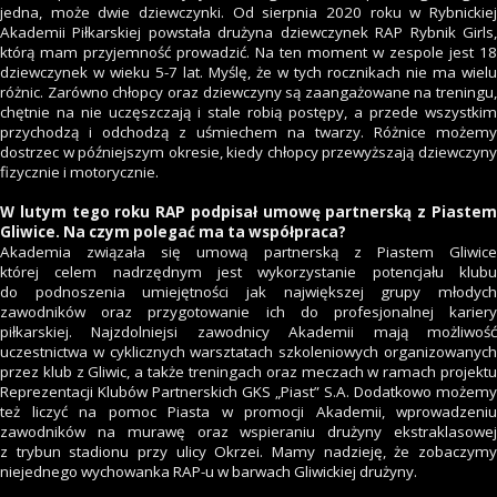
jedna, może dwie dziewczynki. Od sierpnia 2020 roku w Rybnickiej
Akademii Piłkarskiej powstała drużyna dziewczynek RAP Rybnik Girls,
którą mam przyjemność prowadzić. Na ten moment w zespole jest 18
dziewczynek w wieku 5-7 lat. Myślę, że w tych rocznikach nie ma wielu
różnic. Zarówno chłopcy oraz dziewczyny są zaangażowane na treningu,
chętnie na nie uczęszczają i stale robią postępy, a przede wszystkim
przychodzą i odchodzą z uśmiechem na twarzy. Różnice możemy
dostrzec w późniejszym okresie, kiedy chłopcy przewyższają dziewczyny
fizycznie i motorycznie.
W lutym tego roku RAP podpisał umowę partnerską z Piastem
Gliwice. Na czym polegać ma ta współpraca?
Akademia związała się umową partnerską z Piastem Gliwice
której celem nadrzędnym jest wykorzystanie potencjału klubu
do podnoszenia umiejętności jak największej grupy młodych
zawodników oraz przygotowanie ich do profesjonalnej kariery
piłkarskiej. Najzdolniejsi zawodnicy Akademii mają możliwość
uczestnictwa w cyklicznych warsztatach szkoleniowych organizowanych
przez klub z Gliwic, a także treningach oraz meczach w ramach projektu
Reprezentacji Klubów Partnerskich GKS „Piast” S.A. Dodatkowo możemy
też liczyć na pomoc Piasta w promocji Akademii, wprowadzeniu
zawodników na murawę oraz wspieraniu drużyny ekstraklasowej
z trybun stadionu przy ulicy Okrzei. Mamy nadzieję, że zobaczymy
niejednego wychowanka RAP-u w barwach Gliwickiej drużyny.