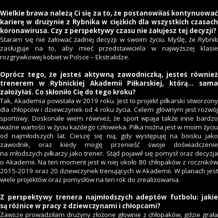
Wielkie brawa należą Ci się za to, że postanowiłaś kontynuować
karierę w drużynie z Rybnika w ciężkich dla wszystkich czasach
koronawirusa. Czy z perspektywy czasu nie żałujesz tej decyzji?
Staram się nie żałować żadnej decyzji w swoim życiu. Myślę, że Rybnik
zasługuje na to, aby mieć przedstawiciela w najwyższej klasie
rozgrywkowej kobiet w Polsce – Ekstralidze.
Oprócz tego, że jesteś aktywną zawodniczką, jesteś również
trenerem w Rybnickiej Akademii Piłkarskiej, którą… sama
założyłaś. Co skłoniło Cię do tego kroku?
Tak, Akademia powstała w 2019 roku. Jest to projekt piłkarski stworzony
dla chłopców i dziewczynek od 4 roku życia. Celem głównym jest rozwój
sportowy. Doskonale wiem również, że sport wpaja także inne bardzo
ważne wartości w życiu każdego człowieka. Piłka nożna jest w moim życiu
od najmłodszych lat. Cieszę się nią, gdy występuję na boisku jako
zawodnik, oraz kiedy mogę przenieść swoje doświadczenie
na młodszych piłkarzy jako trener. Stąd pojawił się pomysł oraz decyzja
o Akademii. Na ten moment jest w niej około 80 chłopaków z roczników
2015-2019 oraz 20 dziewczynek trenujących w Akademii. W planach jest
wiele projektów oraz pomysłów na ten rok do zrealizowania.
Z perspektywy trenera najmłodszych adeptów futbolu: jakie
są różnice w pracy z dziewczynami i chłopcami?
Zawsze prowadziłam drużyny złożone głownie z chłopaków, gdzie grała