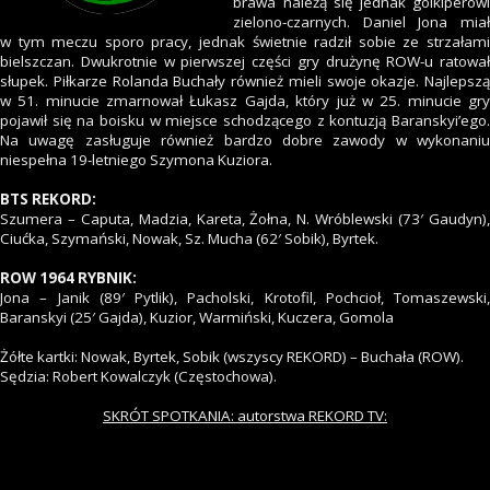
brawa należą się jednak golkiperowi
zielono-czarnych. Daniel Jona miał
w tym meczu sporo pracy, jednak świetnie radził sobie ze strzałami
bielszczan. Dwukrotnie w pierwszej części gry drużynę ROW-u ratował
słupek. Piłkarze Rolanda Buchały również mieli swoje okazje. Najlepszą
w 51. minucie zmarnował Łukasz Gajda, który już w 25. minucie gry
pojawił się na boisku w miejsce schodzącego z kontuzją Baranskyi’ego.
Na uwagę zasługuje również bardzo dobre zawody w wykonaniu
niespełna 19-letniego Szymona Kuziora.
BTS REKORD:
Szumera – Caputa, Madzia, Kareta, Żołna, N. Wróblewski (73′ Gaudyn),
Ciućka, Szymański, Nowak, Sz. Mucha (62′ Sobik), Byrtek.
ROW 1964 RYBNIK:
Jona – Janik (89′ Pytlik), Pacholski, Krotofil, Pochcioł, Tomaszewski,
Baranskyi (25′ Gajda), Kuzior, Warmiński, Kuczera, Gomola
Żółte kartki: Nowak, Byrtek, Sobik (wszyscy REKORD) – Buchała (ROW).
Sędzia: Robert Kowalczyk (Częstochowa).
SKRÓT SPOTKANIA: autorstwa REKORD TV: