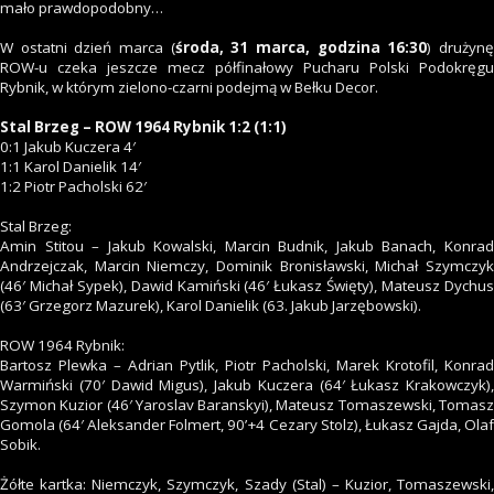
mało prawdopodobny…
W ostatni dzień marca (
środa, 31 marca, godzina 16:30
) drużyn
ROW-u czeka jeszcze mecz półfinałowy Pucharu Polski Podokręgu
Rybnik, w którym zielono-czarni podejmą w Bełku Decor.
Stal Brzeg – ROW 1964 Rybnik 1:2 (1:1)
0:1 Jakub Kuczera 4′
1:1 Karol Danielik 14′
1:2 Piotr Pacholski 62′
Stal Brzeg:
Amin Stitou – Jakub Kowalski, Marcin Budnik, Jakub Banach, Konrad
Andrzejczak, Marcin Niemczy, Dominik Bronisławski, Michał Szymczyk
(46′ Michał Sypek), Dawid Kamiński (46′ Łukasz Święty), Mateusz Dychus
(63′ Grzegorz Mazurek), Karol Danielik (63. Jakub Jarzębowski).
ROW 1964 Rybnik:
Bartosz Plewka – Adrian Pytlik, Piotr Pacholski, Marek Krotofil, Konrad
Warmiński (70′ Dawid Migus), Jakub Kuczera (64′ Łukasz Krakowczyk),
Szymon Kuzior (46′ Yaroslav Baranskyi), Mateusz Tomaszewski, Tomasz
Gomola (64′ Aleksander Folmert, 90’+4 Cezary Stolz), Łukasz Gajda, Olaf
Sobik.
Żółte kartka: Niemczyk, Szymczyk, Szady (Stal) – Kuzior, Tomaszewski,