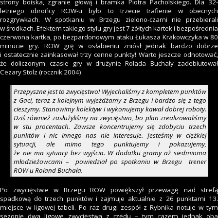
strony boiska, zgranie głową i bramka Piotra Pacholskiego. Dla 32-
letniego obrońcy ROW-u było to trzecie trafienie w obecnych
rozgrywkach. W spotkaniu w Brzegu zielono-czarni nie przebierali
w środkach. Efektem takiego stylu gry jest 7 żółtych kartek i bezpośrednia
czerwona kartka, po bezpardonowym ataku Łukasza Krakowczyka w 80
minucie gry. ROW grę w osłabieniu zniósł jednak bardzo dobrze
i ostatecznie zainkasował trzy cenne punkty! Warto jeszcze odnotować,
że doliczonym czasie gry w drużynie Rolada Buchały zadebiutował
Cezary Stolz (rocznik 2004).
Przepyszne jest to zwycięstwo! Wyjechaliśmy z kompletem punktów
z Gaci, teraz z kolejnym wyjeżdżamy z Brzegu i bardzo się z tego
cieszymy. Stanowimy kolektyw i wykonujemy kawał dobrej roboty.
Dziś również zasłużyliśmy na zwycięstwo, bo plan zrealizowaliśmy
w stu procentach. Zawsze koncentrujemy się zdobyciu trzech
punktów i nic innego nas nie interesuje. Jesteśmy w ciężkiej
sytuacji, ale mimo tego punktujemy i pokazujemy,
że nie ma sytuacji bez wyjścia. W dodatku gramy aż siedmioma
młodzieżowcami – powiedział po spotkaniu w Brzegu trener
ROW-u Roland Buchała.
Po zwycięstwie w Brzegu ROW powiększył przewagę nad strefą
spadkową do trzech punktów i zajmuje aktualnie z 26 punktami 13.
miejsce w ligowej tabeli. Po raz drugi zespół z Rybnika notuje w tym
sezonie dwa ligowe zwycięstwa z rzędu – tym razem jednak oba