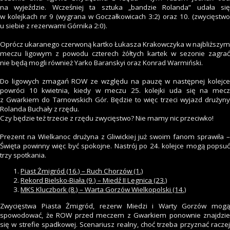
na wyjeździe. Wcześniej ta sztuka „bandzie Rolanda” udała się
w kolejkach nr 9 (wygrana w Goczałkowicach 3:2) oraz 10. (zwycięstwo
u siebie z rezerwami Górnika 2:0).
Oprócz ukaranego czerwoną kartko Łukasza Krakowczyka w najbliższym
meczu ligowym z powodu czterech żółtych kartek w sezonie zagrać
nie będą mogli również Yarko Baranskyi oraz Konrad Warmiński.
Do ligowych zmagań ROW ze względu na pauzę w następnej kolejce
powróci 10 kwietnia, kiedy w meczu 25. kolejki uda się na mecz
z Gwarkiem do Tarnowskich Gór. Będzie to więc trzeci wyjazd drużyny
Rolanda Buchały z rzędu.
Czy będzie też trzecie z rzędu zwycięstwo? Nie mamy nic przeciwko!
Prezent na Wielkanoc drużyna z Gliwickiej już swoim fanom sprawiła –
Święta powinny więc być spokojne. Nastrój po 24. kolejce mogą popsuć
trzy spotkania.
Piast Żmigród (16.) – Ruch Chorzów (1.)
Rekord Bielsko-Biała (9.) – Miedź II Legnica (23.)
MKS Kluczbork (8.) – Warta Gorzów Wielkopolski (14.)
Zwycięstwa Piasta Żmigród, rezerw Miedzi i Warty Gorzów mogą
spowodować, że ROW przed meczem z Gwarkiem ponownie znajdzie
się w strefie spadkowej. Scenariusz realny, choć trzeba przyznać raczej