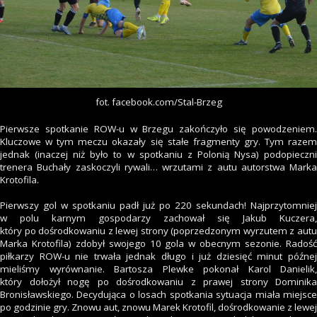
fot. facebook.com/Stal-Brzeg
Pierwsze spotkanie ROW-u w Brzegu zakończyło się powodzeniem.
Kluczowe w tym meczu okazały się stałe fragmenty gry. Tym razem
jednak (inaczej niż było to w spotkaniu z Polonią Nysa) podopieczni
trenera Buchały zaskoczyli rywali… wrzutami z autu autorstwa Marka
Krotofila.
Pierwszy gol w spotkaniu padł już po 220 sekundach! Najprzytomniej
w polu karnym gospodarzy zachował się Jakub Kuczera,
który po dośrodkowaniu z lewej strony (poprzedzonym wyrzutem z autu
Marka Krotofila) zdobył swojego 10 gola w obecnym sezonie. Radość
piłkarzy ROW-u nie trwała jednak długo i już dziesięć minut późnej
mieliśmy wyrównanie. Bartosza Plewke pokonał Karol Danielik,
który dołożył nogę po dośrodkowaniu z prawej strony Dominika
Bronisławskiego. Decydująca o losach spotkania sytuacja miała miejsce
po godzinie gry. Znowu aut, znowu Marek Krotofil, dośrodkowanie z lewej