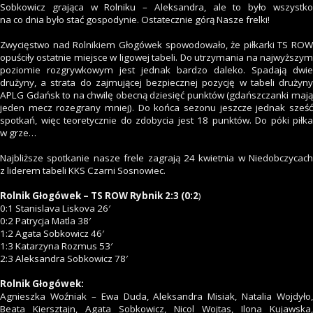
Sobkowicz grająca w Rolniku – Aleksandra, ale to było wszystko
na co dnia było stać gospodynie. Ostatecznie górą Nasze frelki!
Zwycięstwo nad Rolnikiem Głogówek spowodowało, że piłkarki TS ROW
opuściły ostatnie miejsce w ligowej tabeli. Do utrzymania na najwyższym
poziomie rozgrywkowym jest jednak bardzo daleko. Spadają dwie
drużyny, a strata do zajmującej bezpiecznej pozycję w tabeli drużyny
APLG Gdańsk to na chwilę obecną dziesięć punktów (gdańszczanki mają
jeden mecz rozegrany mniej). Do końca sezonu jeszcze jednak sześć
spotkań, więc teoretycznie do zdobycia jest 18 punktów. Do póki piłka
w grze…
Najbliższe spotkanie nasze frele zagrają 24 kwietnia w Niedobczycach
z liderem tabeli KKS Czarni Sosnowiec.
Rolnik Głogówek – TS ROW Rybnik 2:3 (0:2
)
0:1 Stanislava Liskova 26′
0:2 Patrycja Matla 38′
1:2 Agata Sobkowicz 46′
1:3 Katarzyna Rozmus 53′
2:3 Aleksandra Sobkowicz 78′
Rolnik Głogówek:
Agnieszka Woźniak – Ewa Duda, Aleksandra Misiak, Natalia Wojdyło,
Beata Kiersztajn, Agata Sobkowicz, Nicol Wojtas, Ilona Kujawska,