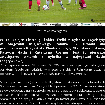
fot. Paweł Wengerski
W 17. kolejce Ekstraligi kobiet frelki z Rybnika zwyciężyły
w Głogówku miejscowego Rolnika 3:2! Bramki dla
podopiecznych Krzysztofa Klonka zdobyły Stanislava Liskova,
Patrycja Matla i Katarzyna Rozmus. Jest to pierwsze
zwycięstwo piłkarek z Rybnika w najwyższej klasie
rozgrywkowej!
Przed spotkaniem w Głogówku TS ROW zajmował z jednym zdobytym
punktem (zdobytym właśnie w meczu u siebie z Rolnikiem) ostatnią
pozycję w tabeli. Rywalki ROW-u miały punkt zdobyty więcej.
Mecz lepiej rozpoczęły nasze frelki, które po 45-minutach i bramkach
Stanislavy Liskovej oraz Patrycji Matli prowadziły 2:0. Po zmianie stron
szybko odpowiedziały gospodynie, za sprawą Agaty Sobkowicz (dopiero
pierwsze trafienie Rolnika na wiosnę!). Siedem minut później trzecią
bramkę dla drużyny z Rybnika zdobyła Katarzyna Rozmus. Niespełna
kwadrans przed końcem kontaktową bramkę zdobyła druga z sióstr