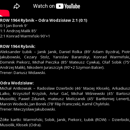
ROW 1964 Rybnik – Odra Wodzisław 2:1 (0:1)
0:1 Jan Borek 9′
1:1 Andrzej Malik 85′
2:1 Konrad Warmiński 90’+1
ROW 1964 Rybnik:
Aleksander Łubik – Janik Janik, Daniel Rolka (89′ Adam Byzdra), Piotr
Jakubowski, Cezary Stolz, Yaroslav Baranskyi, Konrad Warmiński,
Dominik Piekorz, Michał Pieczka (85′ Mateusz Cywka), Olaf Sobik (75′
Andrzej Malik), Nikodem Juraszczyk (90’+2 Szymon Balcer).
Trener: Dariusz Widawski.
Odra Wodzisław:
Michał Antkowiak – Radosław Dzierbicki (46′ Maciej Kłosek), Arkadiusz
Lalko, Krzysztof Krzyżok, Artur Gać, Michał Wiśniewski (45′ Bartosz
Musiolik), Paweł Zdunek, mateusz Mielczarek (45′ Bartłomiej Lenert),
Marcin Wodecki, Jan Borek (78′ Filip Franiczek), Kamil Chyliński.
Trener: Mieczysław Jakubowski.
Żółte kartki: Warmiński, Sobik, Janik, Piekorz, Łubik (ROW) – Dzierbicki,
Musiolik, Kłosek (Odra).