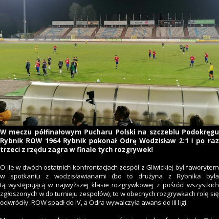
W meczu półfinałowym Pucharu Polski na szczeblu Podokręgu
Rybnik ROW 1964 Rybnik pokonał Odrę Wodzisław 2:1 i po raz
trzeci z rzędu zagra w finale tych rozgrywek!
O ile w dwóch ostatnich konfrontacjach zespół z Gliwickiej był faworytem
w spotkaniu z wodzisławianami (bo to drużyna z Rybnika była
tą występującą w najwyższej klasie rozgrywkowej z pośród wszystkich
zgłoszonych w do turnieju zespołów), to w obecnych rozgrywkach rolę się
odwróciły. ROW spadł do IV, a Odra wywalczyła awans do III ligi.