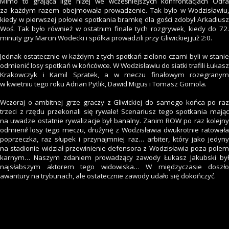
Mimo to grająca ligę niżej we wcześniejszych konfrontacjach Odra
za każdym razem obejmowała prowadzenie. Tak było w Wodzisławiu,
kiedy w pierwszej połowie spotkania bramkę dla gości zdobył Arkadiusz
Woś. Tak było również w ostatnim finale tych rozgrywek, kiedy do 72.
minuty gry Marcin Wodecki i spółka prowadzili przy Gliwickiej już 2:0.
Jednak ostatecznie w każdym z tych spotkań zielono-czarni byli w stanie
odmienić losy spotkań w końcówce. W Wodzisławiu do siatki trafili Łukasz
Krakowczyk i Kamil Spratek, a w meczu finałowym rozegranym
w kwietniu tego roku Adrian Pytlik, Dawid Migus i Tomasz Gomola.
Wczoraj o ambitnej grze graczy z Gliwickiej do samego końca po raz
trzeci z rzędu przekonali się rywale! Scenariusz tego spotkania mając
na uwadze ostatnie rywalizacje był banalny. Zanim ROW po raz kolejny
odmienił losy tego meczu, drużynę z Wodzisławia dwukrotnie ratowała
poprzeczka, raz słupek i przynajmniej raz… arbiter, który jako jedyny
na stadionie widział przewinienie defensora z Wodzisławia poza polem
karnym… Naszym zdaniem prowadzący zawody Łukasz Jakubski był
najsłabszym aktorem tego widowiska… W międzyczasie doszło
awantury na trybunach, ale ostatecznie zawody udało się dokończyć.