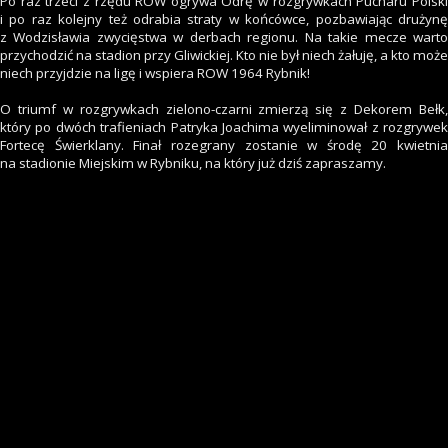
Po raz trzeci z rzędu ROW ogrywa Odrę w rozgrywkach Pucharu Polski
i po raz kolejny też odrabia straty w końcówce, pozbawiając drużynę
z Wodzisławia zwycięstwa w derbach regionu. Na takie mecze warto
przychodzić na stadion przy Gliwickiej. Kto nie był niech żałuję, a kto może
niech przyjdzie na ligę i wspiera ROW 1964 Rybnik!
O triumf w rozgrywkach zielono-czarni zmierzą się z Dekorem Bełk,
który po dwóch trafieniach Patryka Joachima wyeliminował z rozgrywek
Fortecę Świerklany. Finał rozegrany zostanie w środę 20 kwietnia
na stadionie Miejskim w Rybniku, na który już dziś zapraszamy.