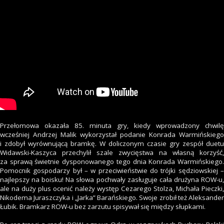
Przełomowa okazała 85. minuta gry, kiedy wprowadzony chwilę
wcześniej Andrzej Malik wykorzystał podanie Konrada Warmińskiego
i zdobył wyrównującą bramkę. W doliczonym czasie gry zespół duetu
Widawski-Kaszyca przechylił szale zwycięstwa na własną korzyść,
za sprawą świetnie dysponowanego tego dnia Konrada Warmińskiego.
Pomocnik gospodarzy był – w przeciwieństwie do trójki sędziowskiej –
najlepszy na boisku! Na słowa pochwały zasługuje cała drużyna ROW-u,
ale na duży plus ocenić należy występ Cezarego Stolza, Michała Pieczki,
Nikodema Juraszczyka i „Jarka” Barańskiego. Swoje zrobił też Aleksander
Łubik. Bramkarz ROW-u bez zarzutu spisywał się między słupkami.