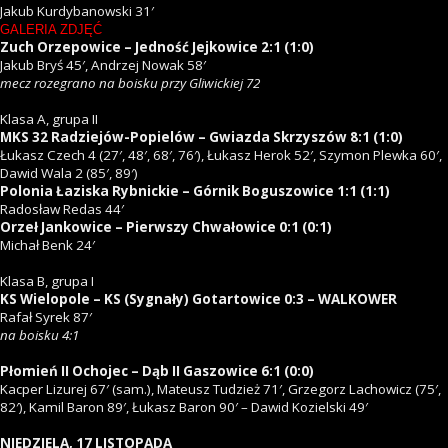
Jakub Kurdybanowski 31′
GALERIA ZDJĘĆ
Zuch Orzepowice – Jedność Jejkowice 2:1 (1:0)
Jakub Bryś 45′, Andrzej Nowak 58′
mecz rozegrano na boisku przy Gliwickiej 72
Klasa A, grupa II
MKS 32 Radziejów-Popielów – Gwiazda Skrzyszów 8:1 (1:0)
Łukasz Czech 4 (27′, 48′, 68′, 76′), Łukasz Herok 52′, Szymon Plewka 60′,
Dawid Wala 2 (85′, 89′)
Polonia Łaziska Rybnickie – Górnik Boguszowice 1:1 (1:1)
Radosław Redas 44′
Orzeł Jankowice – Pierwszy Chwałowice 0:1 (0:1)
Michał Benk 24′
Klasa B, grupa I
KS Wielopole – KS (Sygnały) Gotartowice 0:3 – WALKOWER
Rafał Syrek 87′
na boisku 4:1
Płomień II Ochojec – Dąb II Gaszowice 6:1 (0:0)
Kacper Lizurej 67′ (sam.), Mateusz Tudzież 71′, Grzegorz Lachowicz (75′,
82′), Kamil Baron 89′, Łukasz Baron 90′ – Dawid Kozielski 49′
NIEDZIELA, 17 LISTOPADA