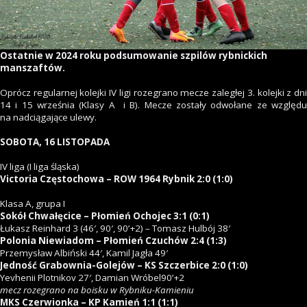
Ostatnie w 2024 roku podsumowanie szpilów rybnickich
manszaftów.
Oprócz regularnej kolejki IV ligi rozegrano mecze zaległej 3. kolejki z dni
14 i 15 września (Klasy A i B). Mecze zostały odwołane ze względu
na nadciągające ulewy.
SOBOTA, 16 LISTOPADA
IV liga (I liga śląska)
Victoria Częstochowa – ROW 1964 Rybnik 2:0 (1:0)
Klasa A, grupa I
Sokół Chwałęcice – Płomień Ochojec 3:1 (0:1)
Łukasz Reinhard 3 (46′, 90′, 90’+2) – Tomasz Hulbój 38′
Polonia Niewiadom – Płomień Czuchów 2:4 (1:3)
Przemysław Albiński 44′, Kamil Jagła 49′
Jedność Grabownia-Golejów – KS Szczerbice 2:0 (1:0)
Yevhenii Plotnikov 27′, Damian Wróbel90’+2
mecz rozegrano na boisku w Rybniku-Kamieniu
MKS Czerwionka – KP Kamień 1:1 (1:1)