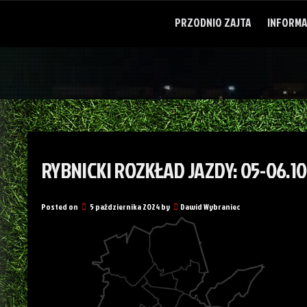
Skip
to
PRZODNIO ZAJTA
INFORMA
content
RYBNICKI ROZKŁAD JAZDY: 05-06.10
Posted on
5 października 2024
by
Dawid Wybraniec