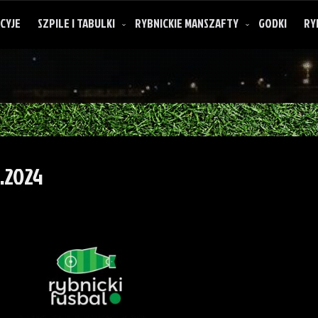
CYJE
SZPILE I TABULKI
RYBNICKIE MANSZAFTY
GODKI
RY
.2024
O rybnickich manszaftach