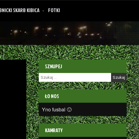
BNICKI SKARB KIBICA
FOTKI
SZNUPEJ
Szukaj:
ŁO NOS
Yno fusbal 🙂
KAMRATY