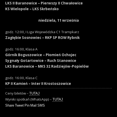
LKS II Baranowice – Pierwszy II Chwałowice
KS Wielopole – LKS Skrbeńsko
niedziela, 11 września
godz. 12:00, I Liga Wojewódzka C1 Trampkarz
Zagłębie Sosnowiec – RKP SP ROW Rybnik
godz. 16:00, Klasa A
Górnik Boguszowice – Płomień Ochojec
Sygnały Gotartowice – Ruch Stanowice
LKS Baranowice – MKS 32 Radziejów-Popielów
godz. 16:00, Klasa C
KP II Kamień – Inter II Krostoszowice
Ceny biletów –
TUTAJ
Wyniki spotkań (WhatsApp) –
TUTAJ
Share
Tweet
Pin
Mail
SMS