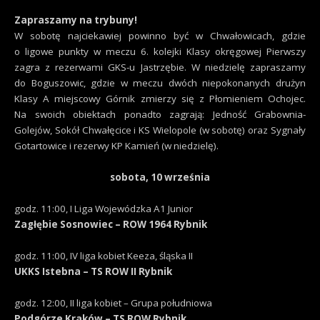
Zapraszamy na trybuny!
W sobotę najciekawiej powinno być w Chwałowicach, gdzie
o ligowe punkty w meczu 6. kolejki Klasy okręgowej Pierwszy
zagra z rezerwami GKS-u Jastrzębie. W niedzielę zapraszamy
do Boguszowic, gdzie w meczu dwóch niepokonanych drużyn
Klasy A miejscowy Górnik zmierzy się z Płomieniem Ochojec.
Na swoich obiektach ponadto zagrają: Jedność Grabownia-
Golejów, Sokół Chwałęcice i KS Wielopole (w sobotę) oraz Sygnały
Gotartowice i rezerwy KP Kamień (w niedzielę).
sobota, 10 września
godz. 11:00, I Liga Wojewódzka A1 Junior
Zagłębie Sosnowiec – ROW 1964 Rybnik
godz. 11:00, IV liga kobiet Keeza, śląska II
UKKS Istebna – TS ROW II Rybnik
godz. 12:00, II liga kobiet – Grupa południowa
Podgórze Kraków – TS ROW Rybnik