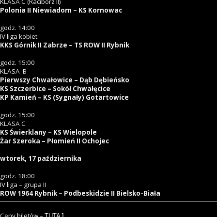
KLASA C (Racibórz II)
Polonia II Niewiadom – KS Kornowac
godz. 14:00
IV liga kobiet
KKS Górnik II Zabrze – TS ROW II Rybnik
godz. 15:00
KLASA B
Pierwszy Chwałowice – Dąb Dębieńsko
KS Szczerbice – Sokół Chwałęcice
KP Kamień – KS (Sygnały) Gotartowice
godz. 15:00
KLASA C
KS Świerklany – KS Wielopole
Żar Szeroka – Płomień II Ochojec
wtorek, 17 października
godz. 18:00
IV liga – grupa II
ROW 1964 Rybnik – Podbeskidzie II Bielsko-Biała
Ceny biletów –
TUTAJ