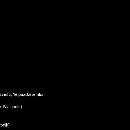
dziela, 16 października
k-Wielopole)
ybnik)