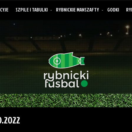
CYJE
SZPILE I TABULKI
RYBNICKIE MANSZAFTY
GODKI
RY
O rybnickich manszaftach
0.2022