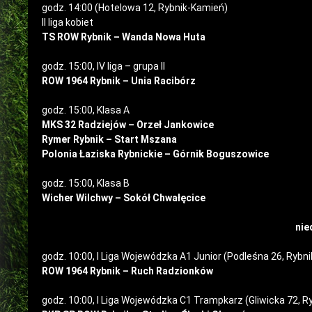
godz. 14:00 (Hotelowa 12, Rybnik-Kamień)
II liga kobiet
TS ROW Rybnik – Wanda Nowa Huta
godz. 15:00, IV liga – grupa II
ROW 1964 Rybnik – Unia Racibórz
godz. 15:00, Klasa A
MKS 32 Radziejów – Orzeł Jankowice
Rymer Rybnik – Start Mszana
Polonia Łaziska Rybnickie – Górnik Boguszowice
godz. 15:00, Klasa B
Wicher Wilchwy – Sokół Chwałęcice
nie
godz. 10:00, I Liga Wojewódzka A1 Junior (Podleśna 26, Rybni
ROW 1964 Rybnik – Ruch Radzionków
godz. 10:00, I Liga Wojewódzka C1 Trampkarz (Gliwicka 72, R