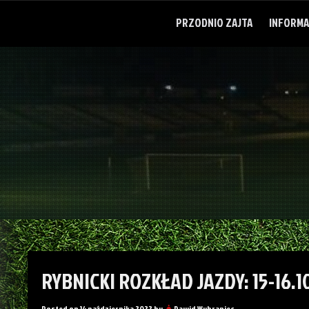
Skip
to
PRZODNIO ZAJTA
INFORMA
content
RYBNICKI ROZKŁAD JAZDY: 15-16.1
Posted on
14 października 2022
by
Dawid Wybraniec