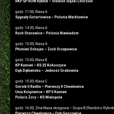
RKP SP ROW Rybnik – Stadion Śląski Chorzów
godz. 11:00, Klasa A
Sygnały Gotartowice – Polonia Marklowice
godz. 14:30, Klasa A
Ruch Stanowice – Polonia Niewiadom
godz. 15:00, Klasa A
Płomień Ochojec – Zuch Orzepowice
godz. 15:00, Klasa B
KP Kamień – KS 25 Kokoszyce
Dąb Dębieńsko – Jedność Grabownia
godz. 15:00, Klasa C
Górnik II Radlin – Pierwszy II Chwałowice
Unia Książenice – KP II Kamień
Polaris Żory – KS Wielopole
godz. 16:00, Zina Klasa okręgowa – Grupa III (Racibórz-Rybnik
Pierwszy Chwałowice – Dąb Gaszowice