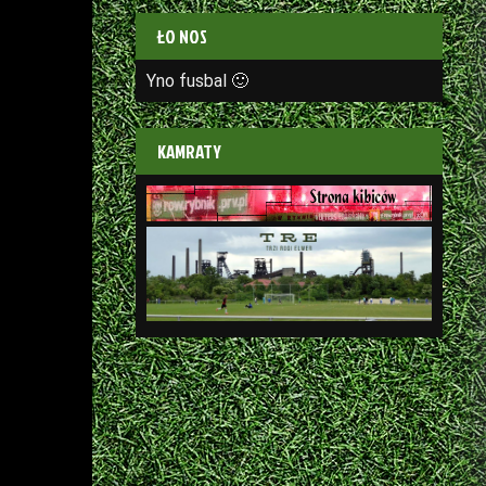
ŁO NOS
Yno fusbal 🙂
KAMRATY