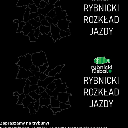
Zapraszamy
na trybuny!