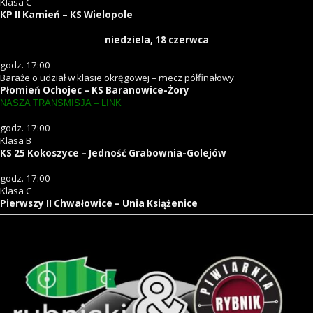
Klasa C
KP II Kamień – KS Wielopole
niedziela, 18
czerwca
godz. 17:00
Baraże o udział w klasie okręgowej – mecz półfinałowy
Płomień Ochojec – KS Baranowice-Żory
NASZA TRANSMISJA – LINK
godz. 17:00
Klasa B
KS 25 Kokoszyce – Jedność Grabownia-Golejów
godz. 17:00
Klasa C
Pierwszy II Chwałowice – Unia Książenice