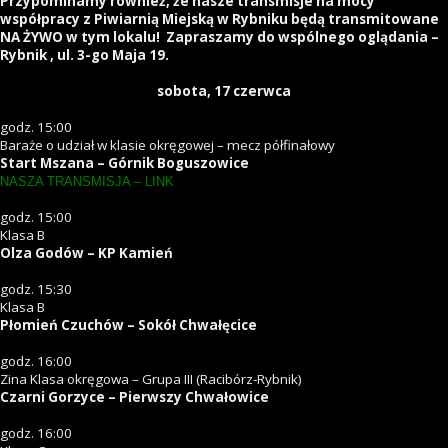
Przypominamy również, że nasze transmisje na mocy
współpracy z Piwiarnią Miejską w Rybniku będą transmitowane
NA ŻYWO w tym lokalu!
Zapraszamy do wspólnego oglądania –
Rybnik , ul. 3-go Maja 19.
sobota, 17
czerwca
godz. 15:00
Baraże o udział w klasie okręgowej – mecz półfinałowy
Start Mszana – Górnik Boguszowice
NASZA TRANSMISJA – LINK
godz. 15:00
Klasa B
Olza Godów – KP Kamień
godz. 15:30
Klasa B
Płomień Czuchów – Sokół Chwałęcice
godz. 16:00
Zina Klasa okręgowa – Grupa III (Racibórz-Rybnik)
Czarni Gorzyce – Pierwszy Chwałowice
godz. 16:00