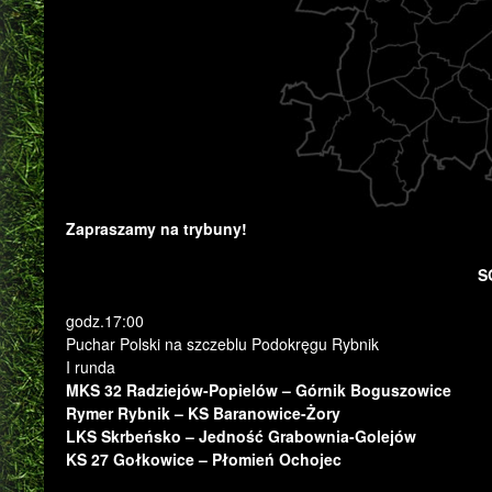
Zapraszamy na trybuny!
S
godz.17:00
Puchar Polski na szczeblu Podokręgu Rybnik
I runda
MKS 32 Radziejów-Popielów – Górnik Boguszowice
Rymer Rybnik – KS Baranowice-Żory
LKS Skrbeńsko – Jedność Grabownia-Golejów
KS 27 Gołkowice – Płomień Ochojec