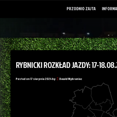
Skip
to
PRZODNIO ZAJTA
INFORMA
content
RYBNICKI ROZKŁAD JAZDY: 17-18.08
Posted on
17 sierpnia 2024
by
Dawid Wybraniec