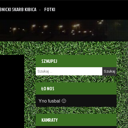
BNICKI SKARB KIBICA
FOTKI
SZNUPEJ
Szukaj:
ŁO NOS
Yno fusbal 🙂
KAMRATY