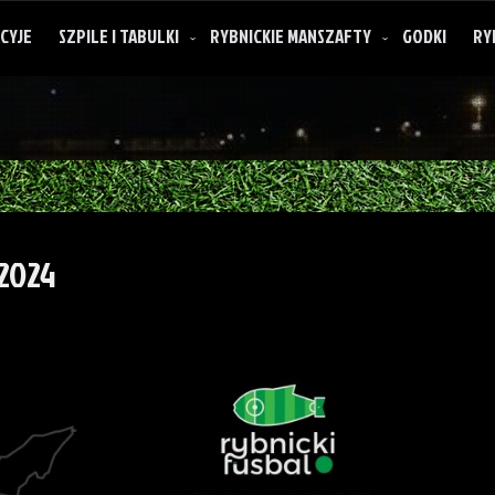
CYJE
SZPILE I TABULKI
RYBNICKIE MANSZAFTY
GODKI
RY
.2024
O rybnickich manszaftach