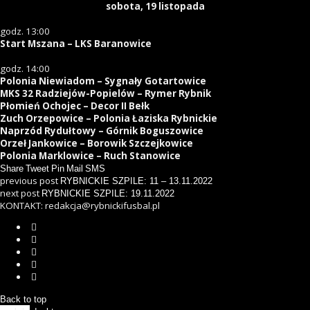
sobota, 19 listopada
godz. 13:00
Start Mszana – LKS Baranowice
godz. 14:00
Polonia Niewiadom – Sygnały Gotartowice
MKS 32 Radziejów-Popielów – Rymer Rybnik
Płomień Ochojec – Decor II Bełk
Zuch Orzepowice – Polonia Łaziska Rybnickie
Naprzód Rydułtowy – Górnik Boguszowice
Orzeł Jankowice – Borowik Szczejkowice
Polonia Marklowice – Ruch Stanowice
Share
Tweet
Pin
Mail
SMS
previous post
RYBNICKIE SZPILE: 11 – 13.11.2022
next post
RYBNICKIE SZPILE: 19.11.2022
KONTAKT: redakcja@rybnickifusbal.pl
Back to top