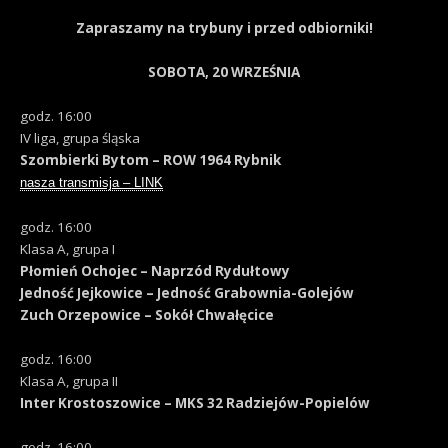
Zapraszamy na trybuny i przed odbiorniki!
SOBOTA, 20 WRZEŚNIA
godz. 16:00
IV liga, grupa śląska
Szombierki Bytom – ROW 1964 Rybnik
nasza transmisja – LINK
godz. 16:00
Klasa A, grupa I
Płomień Ochojec – Naprzód Rydułtowy
Jedność Jejkowice – Jedność Grabownia-Golejów
Zuch Orzepowice – Sokół Chwałęcice
godz. 16:00
Klasa A, grupa II
Inter Krostoszowice – MKS 32 Radziejów-Popielów
godz. 16:00