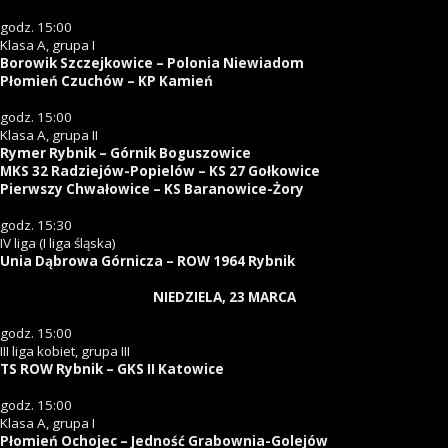
godz. 15:00
Klasa A, grupa I
Borowik Szczejkowice – Polonia Niewiadom
Płomień Czuchów – KP Kamień
godz. 15:00
Klasa A, grupa II
Rymer Rybnik – Górnik Boguszowice
MKS 32 Radziejów-Popielów – KS 27 Gołkowice
Pierwszy Chwałowice – KS Baranowice-Żory
godz. 15:30
IV liga (I liga śląska)
Unia Dąbrowa Górnicza – ROW 1964 Rybnik
NIEDZIELA, 23 MARCA
godz. 15:00
III liga kobiet, grupa III
TS ROW Rybnik – GKS II Katowice
godz. 15:00
Klasa A, grupa I
Płomień Ochojec – Jedność Grabownia-Golejów