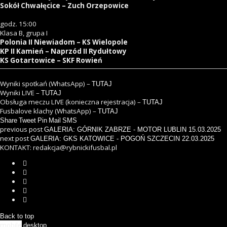
Sokół Chwałęcice – Zuch Orzepowice
godz. 15:00
Klasa B, grupa I
Polonia II Niewiadom – KS Wielopole
KP II Kamień – Naprzód II Rydułtowy
KS Gotartowice – SKF Rowień
Wyniki spotkań (WhatsApp) –
TUTAJ
Wyniki LIVE –
TUTAJ
Obsługa meczu LIVE (konieczna rejestracja) –
TUTAJ
Fusbalove klachy (WhatsApp) –
TUTAJ
Share
Tweet
Pin
Mail
SMS
previous post
GALERIA: GÓRNIK ZABRZE - MOTOR LUBLIN 15.03.2025
next post
GALERIA: GKS KATOWICE - POGOŃ SZCZECIN 22.03.2025
KONTAKT: redakcja@rybnickifusbal.pl
Back to top
mobile
desktop