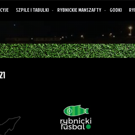
CYJE
SZPILE I TABULKI
RYBNICKIE MANSZAFTY
GODKI
RY
21
O rybnickich manszaftach