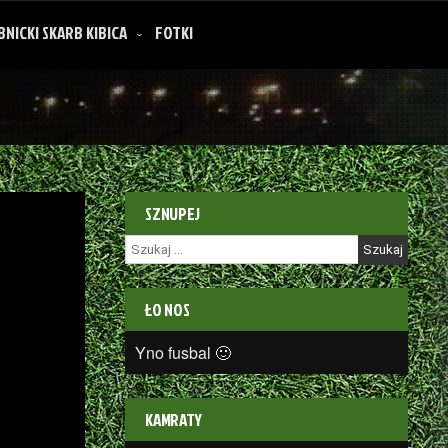
BNICKI SKARB KIBICA
FOTKI
SZNUPEJ
Szukaj:
ŁO NOS
Yno fusbal 🙂
KAMRATY