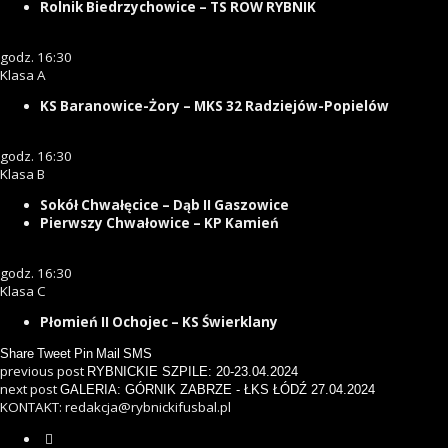
Rolnik Biedrzychowice – TS ROW RYBNIK
godz. 16:30
Klasa A
KS Baranowice-Żory – MKS 32 Radziejów-Popielów
godz. 16:30
Klasa B
Sokół Chwałęcice – Dąb II Gaszowice
Pierwszy Chwałowice – KP Kamień
godz. 16:30
Klasa C
Płomień II Ochojec – KS Świerklany
Share
Tweet
Pin
Mail
SMS
previous post
RYBNICKIE SZPILE: 20-23.04.2024
next post
GALERIA: GÓRNIK ZABRZE - ŁKS ŁÓDŹ 27.04.2024
KONTAKT: redakcja@rybnickifusbal.pl