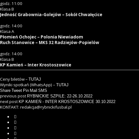
godz. 11:00
Klasa B
Jedność Grabownia-Golejów – Sokół Chwałęcice
godz. 14:00
Klasa A
Płomień Ochojec – Polonia Niewiadom
Ruch Stanowice – MKS 32 Radziejów-Popielów
godz. 14:00
Klasa B
KP Kamień – Inter Krostoszowice
Ceny biletów –
TUTAJ
Wyniki spotkań (WhatsApp) –
TUTAJ
Share
Tweet
Pin
Mail
SMS
previous post
RYBNICKIE SZPILE: 22-26.10.2022
next post
KP KAMIEŃ - INTER KROSTOSZOWICE 30.10.2022
KONTAKT: redakcja@rybnickifusbal.pl