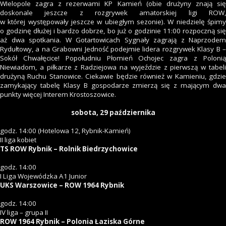
WIelopole zagra z rezerwami KP Kamień (obie drużyny znają się
doskonale jeszcze z rozgrywek amatorskiej ligi ROW,
w której występowały jeszcze w ubiegłym sezonie). W niedzielę śpimy
o godzinę dłużej i bardzo dobrze, bo już o godzinie 11:00 rozpoczną się
aż dwa spotkania. W Gotartowicach Sygnały zagrają z Naprzodem
Rydułtowy, a na Grabowni Jedność podejmie lidera rozgrywek Klasy B –
Sokół Chwałęcice! Popołudniu Płomień Ochojec zagra z Polonią
Niewiadom, a piłkarze z Radziejowa na wyjeździe z pierwszą w tabeli
drużyną Ruchu Stanowice. Ciekawie będzie również w Kamieniu, gdzie
zamykający tabelę Klasy B gospodarze zmierzą się z mającym dwa
punkty więcej Interem Krostoszowice.
sobota, 29 października
godz. 14:00 (Hotelowa 12, Rybnik-Kamień)
II liga kobiet
TS ROW Rybnik – Rolnik Biedrzychowice
godz. 14:00
I Liga Wojewódzka A1 Junior
UKS Warszowice – ROW 1964 Rybnik
godz. 14:00
IV liga – grupa II
ROW 1964 Rybnik – Polonia Łaziska Górne