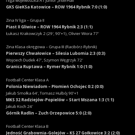
I liga wojewódzka A1 Junior „InterHall”
GKS GieKSa Katowice – ROW 1964 Rybnik 7:0 (1:0)
Zina IV liga – Grupa II
Piast II Gliwice – ROW 1964 Rybnik 2:3 (1:1)
Łukasz Krakowczyk 2 (29′, 90’+1), Olivier Wiora 77′
Zina Klasa okręgowa – Grupa III (Racibórz-Rybnik)
Pierwszy Chwałowice – Silesia Lubomia 2:3 (0:3)
Wojciech Dudek 47′, Szymon Węgrzyk 72′
Granica Ruptawa – Rymer Rybnik 1:0 (1:0)
Football Center Klasa A
Polonia Niewiadom – Płomień Ochojec 0:2 (0:0)
Jakub Smołka 64′, Tomasz Hulbój 90’+1
MKS 32 Radziejów-Popielów – Start Mszana 1:3 (1:1)
Jakub Koch 24′
Górnik Radlin – Zuch Orzepowice 5:0 (2:0)
Football Center Klasa B
Jedność Grabownia-Golejów – KS 27 Gołkowice 3:2 (2:0)