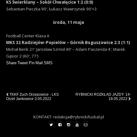
KS Świerklany – Sokół Chwałęcice 1:2 (0:0)
Sebastian Pieczka 90′, Łukasz Wawrzynek 90’+3
środa, 11 maja
Football Center Klasa A
MKS 32 Radziejów-Popielów – Górnik Boguszowice 2:3 (1:1)
Michał Benk 21′ Jarosław Szmid 49′ – Adam Paszenda 4′, Marek
Gąsior 2 (60′, 77′)
Share
Tweet
Pin
Mail
SMS
Previous Post
Next Post
TKKF Zuch Orzepowice - LKS
RYBNICKI ROZKŁAD JAZDY: 14-
Orzeł Jankowice 3.05.2022
18.05.2022
KONTAKT: redakcja@rybnickifusbal.pl