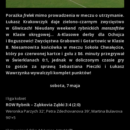
Porażka
frelek
mimo prowadzenia w meczu o utrzymanie.
Łukasz Krakowczyk daje zielono-czarnym zwycięstwo
w Gliwicach! Nieudany weekend rybnickich
manszaftów
w Klasie okręgowej… A-Klasowe derby dla Ochojca
i Boguszowic! Zwycięstwa Grabowni i Gotartowic w Klasie
B. Niesamowita końcówka w meczu Sokoła Chwałęcice,
który po czerwonej kartce i golu z 86. minuty przegrywał
w Świerklanach 0:1, jednak w doliczonym czasie gry
to goście za sprawą Sebastiana Pieczki i Łukasz
Wawrzynka wywalczyli komplet punktów!
sobota, 7 maja
I liga kobiet
ROW Rybnik – Ząbkovia Ząbki 3:4 (2:0)
Weronika Parzych 32′, Petra Zdechovanova 39′, Martina Bulavova
90’+5