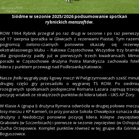
Siódme
w sezonie 2025/2026 podsumowanie spotkań
rybnickich
manszaftów.
ROW 1964 Rybnik przegrał po raz drugi w sezonie i po raz pierwszy
od 17 sierpnia (porażka w Gliwicach z rezerwami Piasta). Tym razem
pogromcą zielono-czarnych ponownie okazały się rezerwy
ekstraklasowego klubu – Rakowa Częstochowa. Wszystkie trzy bramki
dla gospodarzy padły już w pierwszych trzech kwadransach. Mimo
porażki w Częstochowie drużyna Piotra Mandrysza zachowała fotel
lidera z punktem przewagi nad Podlesianką Katowice.
Nasze
frelki
wygrały piąty ligowy mecz! W Pielgrzymowicach sześć minu
drugiej części gry przesadziło o wygranej TS ROW. Po siedmiu
rozegranych spotkaniach podopieczne Romana Lazara zajmują trzecią
pozycję w tabeli ze stratą trzech punktów do lidera tabeli – UKS AP Żory.
W Klasie A (grupa I) drużyna Rymera odwróciła w drugiej połowie meczu
losy meczu z KP Kamień, co przy porażce Sokoła Chwałęcice oznacza dla
drużyny z Niedobczyc ponownie pozycję lidera. Kolejne zwycięstwo
Grabowni (w Szczerbicach) i pierwsze w sezonie zwycięstwo (w Ochojcu)
Zucha Orzepowice. Komplet punktów również w tej grupie dla Górnika
Boguszowice.