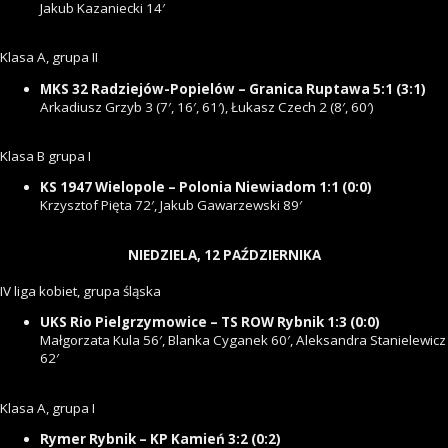
Jakub Kazaniecki 14′
Klasa A, grupa II
MKS 32 Radziejów-Popielów – Granica Ruptawa 5:1 (3:1)
Arkadiusz Grzyb 3 (7′, 16′, 61′), Łukasz Czech 2 (8′, 60′)
Klasa B grupa I
KS 1947 Wielopole – Polonia Niewiadom 1:1 (0:0)
Krzysztof Pięta 72′, Jakub Gawarzewski 89′
NIEDZIELA, 12 PAŹDZIERNIKA
IV liga kobiet, grupa śląska
UKS Rio Pielgrzymowice – TS ROW Rybnik 1:3 (0:0)
Małgorzata Kula 56′, Blanka Cyganek 60′, Aleksandra Stanielewicz
62′
Klasa A, grupa I
Rymer Rybnik – KP Kamień 3:2 (0:2)