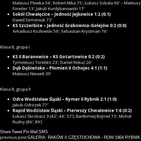
Mateusz Plewka 54′, Robert Mika 75′, Łukasz Sobala 90′ – Mateusz
Foreiter 13′, Jakub Kurdybanowski 17′
Sokół Chwałęcice – Jedność Jejkowice 1:2 (0:1)
Dawid Semeniuk 73′
KS Szczerbice – Jedność Grabownia-Golejów 0:2 (0:0)
Arkadiusz Kozłowski 59′, Sebastian Krystman 76′
Klasa B, grupa I
KS II Baranowice – KS Gotartowice 0:2 (0:2)
Tymoteusz Torebko 23′, Daniel Rekuć 26′
Dąb Dębieńsko – Płomień II Ochojec 4:1 (1:1)
Mateusz Niewelt 39′
Klasa B, grupa II
Odra Wodzisław Śląski – Rymer II Rybnik 2:1 (1:0)
Jakub Odrozek 77′
Rapid Wodzisław Śląski – Pierwszy Chwałowice 1:6 (0:2)
Łukasz Skrobacz 3 (42′, 44′, 57′), Bartłomiej Bojmel 73′, Michał
Rudny (86′, 89′)
Share
Tweet
Pin
Mail
SMS
previous post
GALERIA: RAKÓW II CZĘSTOCHOWA - ROW 1964 RYBNIK