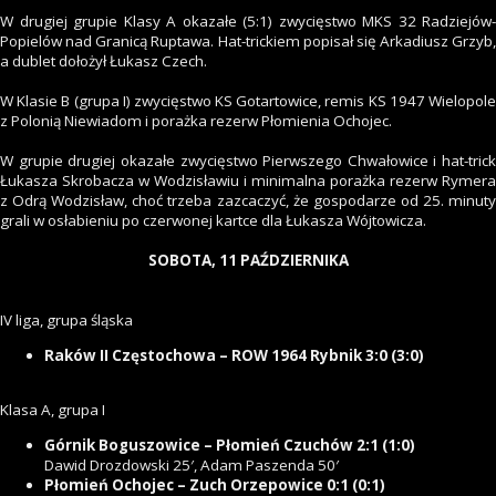
W drugiej grupie Klasy A okazałe (5:1) zwycięstwo MKS 32 Radziejów-
Popielów nad Granicą Ruptawa. Hat-trickiem popisał się Arkadiusz Grzyb,
a dublet dołożył Łukasz Czech.
W Klasie B (grupa I) zwycięstwo KS Gotartowice, remis KS 1947 Wielopole
z Polonią Niewiadom i porażka rezerw Płomienia Ochojec.
W grupie drugiej okazałe zwycięstwo Pierwszego Chwałowice i hat-trick
Łukasza Skrobacza w Wodzisławiu i minimalna porażka rezerw Rymera
z Odrą Wodzisław, choć trzeba zazcaczyć, że gospodarze od 25. minuty
grali w osłabieniu po czerwonej kartce dla Łukasza Wójtowicza.
SOBOTA, 11 PAŹDZIERNIKA
IV liga, grupa śląska
Raków II Częstochowa – ROW 1964 Rybnik 3:0 (3:0)
Klasa A, grupa I
Górnik Boguszowice – Płomień Czuchów 2:1 (1:0)
Dawid Drozdowski 25′, Adam Paszenda 50′
Płomień Ochojec – Zuch Orzepowice 0:1 (0:1)