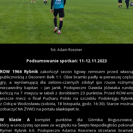
fot. Adam Roezner
Podsumowanie spotkań: 11-12.11.2023
ROW 1964 Rybnik
zakończył sezon ligowy remisem przed własną
publicznością z Decorem Bełk 1:1. Obie bramki padły w pierwszej części
gry, a wyrównującą dla zielono-czarnych zdobył (po rzucie rożnym)
niezawodny kapitan – Jan Janik. Podopieczni Dawida Jóżwiaka rundę
kończą na 7 miejscu w tabeli z dorobkiem 23 punktów. Przed ROW-em
jeszcze mecz o finał Pucharu Polski na szczeblu Podokręgu Rybnik
z Odrą w Wodzisławiu (sobota, 18 listopada, godz. 16:30). Starcie można
zobaczyć NA ŻYWO na portalu
.
slaskisport.tv
W klasie A
komplet punktów dla Górnika Boguszowice
który w uroczystej oprawie ze względu na Święto Niepodległości pokonał
Rymer Rybnik 6:0. Podopieczni Adama Roeznera strzelanie bramek