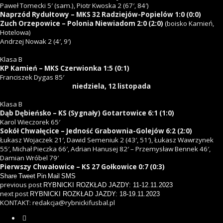
Paweł Tomecki 5′ (sam.), Piotr Kwoska 2 (67′, 84′)
Naprzód Rydułtowy – MKS 32 Radziejów-Popielów 1:0 (0:0)
Zuch Orzepowice – Polonia Niewiadom 2:0 (2:0)
(boisko Kamień,
Hotelowa)
Andrzej Nowak 2 (4′, 9′)
Klasa B
KP Kamień – MKS Czerwionka 1:5 (0:1)
Franciszek Dygas 85′
niedziela, 12 listopada
Klasa B
Dąb Dębieńsko – KS (Sygnały) Gotartowice 6:1 (1:0)
Karol Wieczorek 65′
Sokół Chwałęcice – Jedność Grabownia-Golejów 6:2 (2:0)
Łukasz Wojaczek 21′, Dawid Semeniuk 2 (43′, 51′), Łukasz Wawrzynek
55′, Michał Pieczka 66′, Adrian Hanusej 82′ – Przemysław Bennek 46′,
Damian Wróbel 79′
Pierwszy Chwałowice – KS 27 Gołkowice 0:7 (0:3)
Share
Tweet
Pin
Mail
SMS
previous post
RYBNICKI ROZKŁAD JAZDY: 11-12.11.2023
next post
RYBNICKI ROZKŁAD JAZDY: 18-19.11.2023
KONTAKT: redakcja@rybnickifusbal.pl