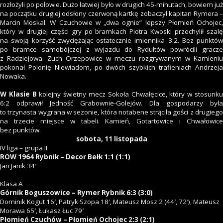
rozłożyli po połowie. Dużo łatwiej było w drugich 45-minutach, bowiem już
na początku drugiej odsłony czerwoną kartkę zobaczył kapitan Rymera –
Marcin Moskal. W Czuchowie w „dwa ognie” lepszy Płomień Ochojec,
który w drugiej części gry po bramkach Piotra Kwoski przechylił szalę
na swoją korzyść zwyciężając ostatecznie imiennika 3:2. Bez punktów
po bramce samobójczej z wyjazdu do Rydułtów powrócili gracze
z Radziejowa. Zuch Orzepowice w meczu rozgrywanym w Kamieniu
pokonał Polonię Niewiadom, po dwóch szybkich trafieniach Andrzeja
Nowaka.
W Klasie B
kolejny świetny mecz Sokoła Chwałęcice, który w stosunk
6:2 odprawił Jedność Grabownie-Golejów. Dla gospodarzy była
to trzynasta wygrana w sezonie, która notabene strąciła gości z drugiego
na trzecie miejsce w tabeli. Kamień, Gotartowice i Chwałowice
bez punktów.
sobota, 11 listopada
IV liga – grupa II
ROW 1964 Rybnik – Decor Bełk 1:1 (1:1)
Jan Janik 34′
Klasa A
Górnik Boguszowice – Rymer Rybnik 6:3 (3:0)
Dominik Kogut 16′, Patryk Szopa 18′, Mateusz Mosz 2 (44′, 72′), Mateusz
Morawa 65′, Łukasz Łuc 79′
Płomień Czuchów – Płomień Ochojec 2:3 (2:1)