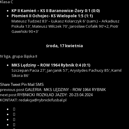
Klasa C
KP II Kamień – KS II Baranowice-Żory 0:1 (0:0)
Płomień II Ochojec- KS Wielopole 1:5 (1:1)
Mateusz Tudzież 83′ – Łukasz Kolarczyk 6′ (sam.) – Arkadiusz
Piskuła 13′, Mateusz Wilczek 70′, Jarosław Cofalik 90’+2, Piotr
Gawiński 90+3′
środa, 17 kwietnia
IV liga, grupa śląska II
MKS Lędziny – ROW 1964 Rybnik 0:4 (0:1)
Szczepan Pacia 27′, Jan Janik 57′, Arystydes Pachucy 85′, Kamil
Sikora 86′
Share
Tweet
Pin
Mail
SMS
previous post
GALERIA: MKS LĘDZINY - ROW 1964 RYBNIK
next post
RYBNICKI ROZKŁAD JAZDY: 20-23.04.2024
KONTAKT: redakcja@rybnickifusbal.pl