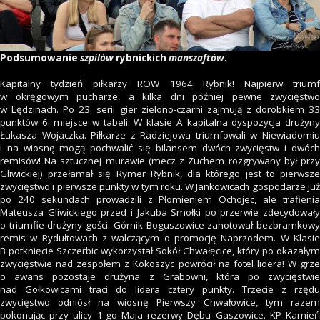
Podsumowanie
szpilów
rybnickich
manszaftów
.
Kapitalny tydzień piłkarzy ROW 1964 Rybnik! Najpierw triumf
w okręgowym pucharze, a kilka dni później pewne zwycięstwo
w Lędzinach. Po 23. serii gier zielono-czarni zajmują z dorobkiem 33
punktów 6. miejsce w tabeli. W klasie A kapitalna dyspozycja drużyny
Łukasza Wojaczka. Piłkarze z Radziejowa triumfowali w Niewiadomiu
i na wiosnę mogą pochwalić się bilansem dwóch zwycięstw i dwóch
remisów! Na sztucznej murawie (mecz z Zuchem rozgrywany był przy
Gliwickiej) przełamał się Rymer Rybnik, dla którego jest to pierwsze
zwycięstwo i pierwsze punkty w tym roku. W Jankowicach gospodarze już
po 240 sekundach prowadzili z Płomieniem Ochojec, ale trafienia
Mateusza Gliwickiego przed i Jakuba Smołki po przerwie zdecydowały
o triumfie drużyny gości. Górnik Boguszowice zanotował bezbramkowy
remis w Rydułtowach z walczącym o promocję Naprzodem. W Klasie
B potknięcie Szczerbic wykorzystał Sokół Chwałęcice, który po okazałym
zwycięstwie nad zespołem z Kokoszyc powrócił na fotel lidera! W grze
o awans pozostaje drużyna z Grabowni, która po zwycięstwie
nad Gołkowicami traci do lidera cztery punkty. Trzecie z rzędu
zwycięstwo odniósł na wiosnę Pierwszy Chwałowice, tym razem
pokonując przy ulicy 1-go Maja rezerwy Dębu Gaszowice. KP Kamień