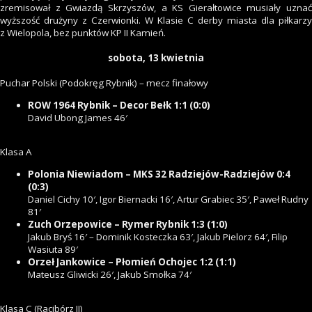
zremisował z Gwiazdą Skrzyszów, a KS Gierałtowice musiały uznać
wyższość drużyny z Czerwionki. W Klasie C derby miasta dla piłkarzy
z Wielopola, bez punktów KP II Kamień.
sobota, 13 kwietnia
Puchar Polski (Podokręg Rybnik) – mecz finałowy
ROW 1964 Rybnik – Decor Bełk 1:1 (0:0)
David Ubong James 46′
Klasa A
Polonia Niewiadom – MKS 32 Radziejów-Radziejów 0:4
(0:3)
Daniel Cichy 10′, Igor Biernacki 16′, Artur Grabiec 35′, Paweł Rudny
81′
Zuch Orzepowice – Rymer Rybnik 1:3 (1:0)
Jakub Bryś 16′ – Dominik Kosteczka 63′, Jakub Pielorz 64′, Filip
Wasiuta 89′
Orzeł Jankowice – Płomień Ochojec 1:2 (1:1)
Mateusz Gliwicki 26′, Jakub Smołka 74′
Klasa C (Racibórz II)