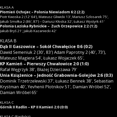
KLASA A
Płomień Ochojec – Polonia Niewiadom 6:2 (2:2)
Piotr Kwoska 2 (12′ 64′), Mateusz Gliwicki 13′, Mariusz Szlosarek 75′,
Jakub Smołka 2 (86′, 87′) – Dariusz Kłoska 32′, Łukasz Wystyrk 41′
Polonia Łaziska Rybnickie – Zuch Orzepowice 2:2 (1:2)
Jakub Bryś 21′, Jakub Kazaniecki 42′
KLASA B
Dąb II Gaszowice – Sokół Chwałęcice 0:6 (0:2)
Dawid Semeniuk 2 (30′, 83′) Adam Paprotny 2 (40′, 73′),
Mateusz Magiera 54′, Łukasz Wojaczek 65′,
KP Kamień – Pierwszy Chwałowice 2:0 (1:0)
Rafał Węgrzyk 38′, Błażej Dzierżawa 79′
Unia Książenice – Jedność Grabownia-Golejów 2:6 (0:3)
Dominik Trzetrzelewski 37′, Łukasz Bennek 38′, Sebastian
Krystman 40′, Yevhenii Plotnikov 51′, Damian Wróbel 52′,
Damian Wróbel 65′
KLASA C
Górnik II Radlin – KP II Kamień 2:0 (0:0)
KLASA C (Racibórz)