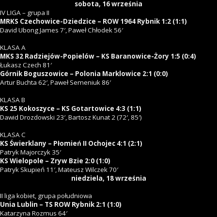
sobota, 16 września
IV LIGA – grupa II
MRKS Czechowice-Dziedzice – ROW 1964 Rybnik 1:2 (1:1)
David Ubong James 7′, Paweł Chłodek 56′
KLASA A
MKS 32 Radziejów-Popielów – KS Baranowice-Żory 1:5 (0:4)
Łukasz Czech 81′
Górnik Boguszowice – Polonia Marklowice 2:1 (0:0)
Artur Buchta 62′, Paweł Semeniuk 86′
KLASA B
KS 25 Kokoszyce – KS Gotartowice 4:3 (1:1)
Dawid Drozdowski 23′, Bartosz Kunat 2 (72′, 85′)
KLASA C
KS Świerklany – Płomień II Ochojec 4:1 (2:1)
Patryk Majorczyk 35′
KS Wielopole – Zryw Bzie 2:0 (1:0)
Patryk Skupień 11′, Mateusz Wilczek 70′
niedziela, 18 września
II liga kobiet, grupa południowa
Unia Lublin – TS ROW Rybnik 2:1 (1:0)
Katarzyna Rozmus 64′