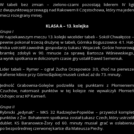
W tabeli bez zmian – zielono-czarni pozostają liderem IV ligi
z dwupunktową przewagą nad Rakowem II Częstochowa, który ma jeden
mecz rozegrany mniej.
KLASA A – 13. kolejka
Grupa I
W najciekawszym meczu 13. kolejki wicelider tabeli – Sokół Chwałęcice –
pewnie pokonał trzecią drużynę w tabeli, Górnika Boguszowice 4:1. Hat-
tricka ustrzelił zawodnik gospodarzy Łukasz Wojaczek. Goście honorową
bramkę zdobyli w 90. minucie za sprawą Bartosza Wiśniewskiego,
a wynik spotkania w doliczonym czasie gry ustalił Dawid Semeniuk.
Lider tabeli – Rymer – ograł Zucha Orzepowice 3:0, choć na pierwsze
trafienie kibice przy Górnośląskiej musieli czekać aż do 73. minuty.
Jedność Grabownia-Golejów podzieliła się punktami z Płomieniem
Czuchów, natomiast punktów w tej kolejce nie wywalczyli Płomień
Ochojec oraz KP Kamień.
Grupa II
Rybnicki „jedynak” – MKS 32 Radziejów-Popielów – przywiózł komplet
punktów z Żor. Bohaterem spotkania został Łukasz Czech, który ustrzelił
dublet. KS Baranowice-Żory od 60. minuty musiał grać w osłabieniu
po bezpośredniej czerwonej kartce dla Mateusza Piechy.