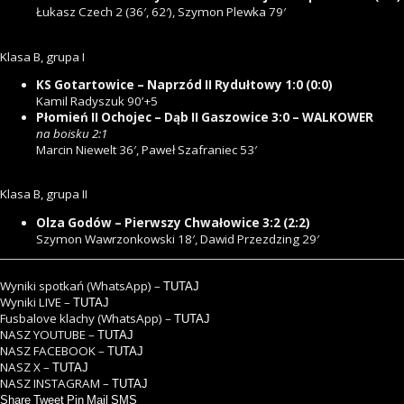
Łukasz Czech 2 (36′, 62′), Szymon Plewka 79′
Klasa B, grupa I
KS Gotartowice – Naprzód II Rydułtowy 1:0 (0:0)
Kamil Radyszuk 90’+5
Płomień II Ochojec – Dąb II Gaszowice 3:0 – WALKOWER
na boisku 2:1
Marcin Niewelt 36′, Paweł Szafraniec 53′
Klasa B, grupa II
Olza Godów – Pierwszy Chwałowice 3:2 (2:2)
Szymon Wawrzonkowski 18′, Dawid Przezdzing 29′
Wyniki spotkań (WhatsApp) –
TUTAJ
Wyniki LIVE –
TUTAJ
Fusbalove klachy (WhatsApp) –
TUTAJ
NASZ YOUTUBE –
TUTAJ
NASZ FACEBOOK –
TUTAJ
NASZ X –
TUTAJ
NASZ INSTAGRAM –
TUTAJ
Share
Tweet
Pin
Mail
SMS