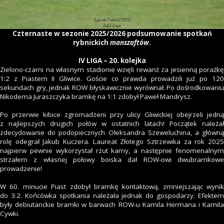
Czternaste w sezonie 2025/2026 podsumowanie spotkań
rybnickich
manszaftów
.
IV LIGA – 20. kolejka
Zielono-czarni na własnym stadionie wzięli rewanż za jesienną porażkę
1:2 z Piastem II Gliwice. Goście co prawda prowadzili już po 120
sekundach gry, jednak ROW błyskawicznie wyrównał. Po dośrodkowaniu
Nikodema Juraszczyka bramkę na 1:1 zdobył Paweł Mandrysz.
Po przerwie kibice zgromadzeni przy ulicy Gliwickiej obejrzeli jedną
z najlepszych drugich połów w ostatnich latach! Początek należał
zdecydowanie do podopiecznych Ołeksandra Szeweluchina, a główną
rolę odegrał Jakub Kuczera. Laureat Złotego Sztrzewika za rok 2025
najpierw pewnie wykorzystał rzut karny, a następnie fenomenalnym
strzałem z własnej połowy boiska dał ROW-owi dwubramkowe
prowadzenie!
W 60. minucie Piast zdobył bramkę kontaktową, zmniejszając wynik
do 3:2. Końcówka spotkania należała jednak do gospodarzy. Efektem
były debiutanckie bramki w barwach ROW-u Kamila Hermana i Kamila
Cywki.