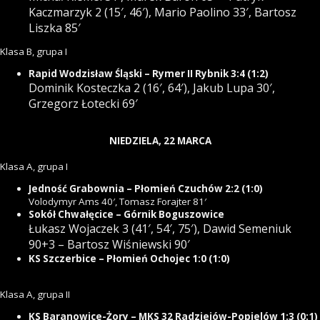
Kaczmarzyk 2 (15′, 46′), Mario Paolino 33′, Bartosz
Liszka 85′
Klasa B, grupa I
Rapid Wodzisław Śląski – Rymer II Rybnik 3:4 (1:2)
Dominik Kosteczka 2 (16′, 64′),
Jakub Lupa 30′,
Grzegorz Łotecki 69′
NIEDZIELA, 22 MARCA
Klasa A, grupa I
Jedność Grabownia – Płomień Czuchów 2:2 (1:0)
Volodymyr Ams 40′, Tomasz Forajter 81′
Sokół Chwałęcice – Górnik Boguszowice
Łukasz Wojaczek 3 (41′, 54′, 75′), Dawid Semeniuk
90+3 – Bartosz Wiśniewski 90′
KS Szczerbice – Płomień Ochojec 1:0 (1:0)
Klasa A, grupa II
KS Baranowice-Żory – MKS 32 Radziejów-Popielów 1:3 (0:1)