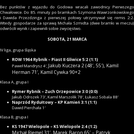
Bez punktów z wyjazdu do Godowa wracali zawodnicy Pierwszego
Chwałowice. Do 85. minuty po bramkach Szymona Wawrzonkowskiego
i Dawida Przezdzinga z pierwszej połowy utrzymywał się remis 2:2.
Wtedy gospodarze za sprawą Michała Szmidta (dwie bramki w meczu)
odwrócili wynik i zapewnili sobie zwycięstwo.
SOBOTA, 21 MARCA
IV liga, grupa śląska
ROW 1964 Rybnik – Piast II Gliwice 5:2 (1:1)
Jakub Kuczera 2 (48′, 55′), Kamil
Paweł Mandrysz 4′,
Herman 71′, Kamil Cywka 90+2
Klasa A, grupa I
Rymer Rybnik – Zuch Orzepowice 3:0 (0:0)
Jakub Odrozek 73′, Kamil Marszolik 78′, Łukasz Sobala 88′
Naprzód Rydułtowy – KP Kamień 3:1 (1:1)
Dawid Pierchała 1′
Klasa B, grupa I
KS 1947 Wielopole – KS Wielopole 2:4 (1:2)
Michał Riemel 31′, Marek Baron 65′ – Patryk