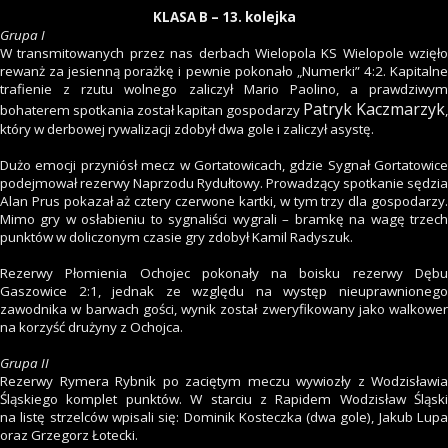
KLASA B – 13. kolejka
Grupa I
W transmitowanych przez nas derbach Wielopola KS Wielopole wzięło
rewanż za jesienną porażkę i pewnie pokonało „Numerki” 4:2. Kapitalne
trafienie z rzutu wolnego zaliczył Mario Paolino, a prawdziwym
Patryk Kaczmarzyk
bohaterem spotkania został kapitan gospodarzy
,
który w derbowej rywalizacji zdobył dwa gole i zaliczył asystę.
Dużo emocji przyniósł mecz w Gortatowicach, gdzie Sygnał Gortatowice
podejmował rezerwy Naprzodu Rydułtowy. Prowadzący spotkanie sędzia
Alan Prus pokazał aż cztery czerwone kartki, w tym trzy dla gospodarzy.
Mimo gry w osłabieniu to sygnaliści wygrali – bramkę na wagę trzech
punktów w doliczonym czasie gry zdobył Kamil Radyszuk.
Rezerwy Płomienia Ochojec pokonały na boisku rezerwy Dębu
Gaszowice 2:1, jednak ze względu na występ nieuprawnionego
zawodnika w barwach gości, wynik został zweryfikowany jako walkower
na korzyść drużyny z Ochojca.
Grupa II
Rezerwy Rymera Rybnik po zaciętym meczu wywiozły z Wodzisławia
Śląskiego komplet punktów. W starciu z Rapidem Wodzisław Śląski
na listę strzelców wpisali się: Dominik Kosteczka (dwa gole), Jakub Lupa
oraz Grzegorz Łotecki.