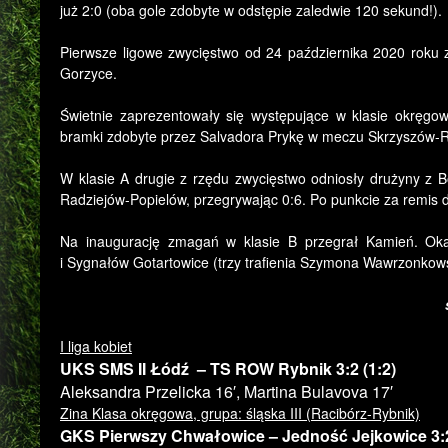
już 2:0 (oba gole zdobyte w odstępie zaledwie 120 sekund!).
Pierwsze ligowe zwycięstwo od 24 października 2020 roku
Gorzyce.
Świetnie zaprezentowały się występujące w klasie okręgo
bramki zdobyte przez Salvadora Prykę w meczu Skrzyszów-
W klasie A drugie z rzędu zwycięstwo odniosły drużyny z
Radziejów-Popielów, przegrywając 0:6. Po punkcie za remis d
Na inaugurację zmagań w klasie B przegrał Kamień. Oka
i Sygnałów Gotartowice (trzy trafienia Szymona Wawrzonkow
I liga kobiet
UKS SMS II Łódź – TS ROW Rybnik 3:2 (1:2)
Aleksandra Przelicka 16′, Martina Bulavova 17′
Zina Klasa okręgowa, grupa: śląska III (Racibórz-Rybnik)
GKS Pierwszy Chwałowice – Jedność Jejkowice 3:2