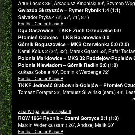
Artur Łaciok 39′, Arkadiusz Kindalski 69′, Szymon Węg
Gwiazda Skrzyszów – Rymer Rybnik 1:4 (1:1)
Salvador Pryka 4 (2′, 57′, 71′, 87′)
Football Center Klasa A
Dąb Gaszowice – TKKF Zuch Orzepowice 0:0
Płomień Ochojec – LKS Baranowice 0:0
Górnik Boguszowice – MKS Czerwionka 5:0 (2:0)
Kamil Kolus 2 (24′, 32′), Marek Gąsior 53′, Rafał Tecła
Polonia Marklowice – MKS 32 Radziejów-Popielów 6:
Polonia Niewiadom – Górnik Radlin 2:0 (1:0)
Łukasz Sobala 40′, Dominik Wardenga 72′
Football Center Klasa B
TKKF Jedność Grabownia-Golejów – Płomień Czuch
Tomasz Forajter 32′, Mateusz Śliwiński (sam.) 44′, Le
n
Zina IV liga, grupa: śląska II
ROW 1964 Rybnik – Czarni Gorzyce 2:1 (1:0)
Marcin Widenka (sam.) 26′, Andrzej Malik 50′
Football Center Klasa B