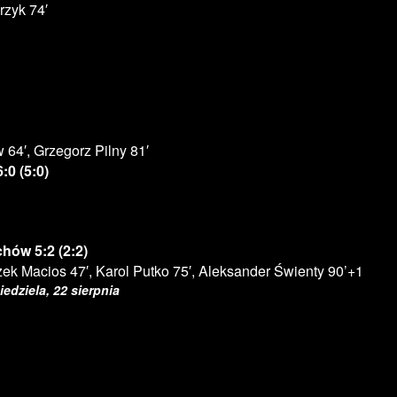
rzyk 74′
w 64′, Grzegorz Pilny 81′
0 (5:0)
ów 5:2 (2:2)
szek Macios 47′, Karol Putko 75′, Aleksander Świenty 90’+1
iedziela, 22 sierpnia