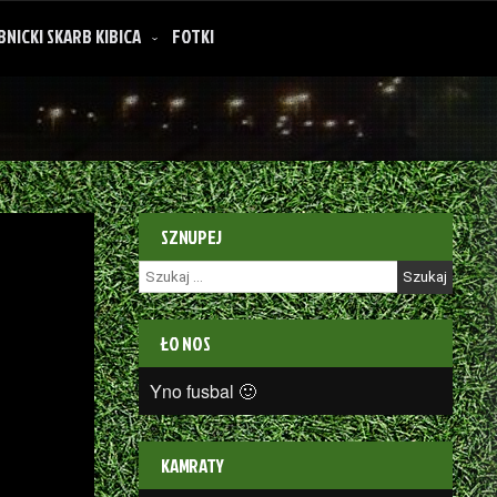
BNICKI SKARB KIBICA
FOTKI
SZNUPEJ
Szukaj:
ŁO NOS
Yno fusbal 🙂
KAMRATY