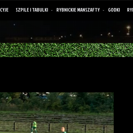
CYJE
SZPILE I TABULKI
RYBNICKIE MANSZAFTY
GODKI
RY
O rybnickich manszaftach