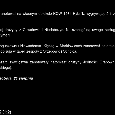
 zanotował na własnym obiekcie ROW 1964 Rybnik, wygrywając 2:1 
wej drużyny z Chwałowic i Niedobczyc. Na szczególną uwagę zasług
Rymer!
 Boguszowic i Niewiadomia. Klęskę w Marklowicach zanotował natomi
opisują w tabeli zespoły z Orzepowic i Ochojca.
załe zwycięstwa zanotowały natomiast drużyny Jedności Grabowni
skiego).
sobota, 21 sierpnia
 (1:2)