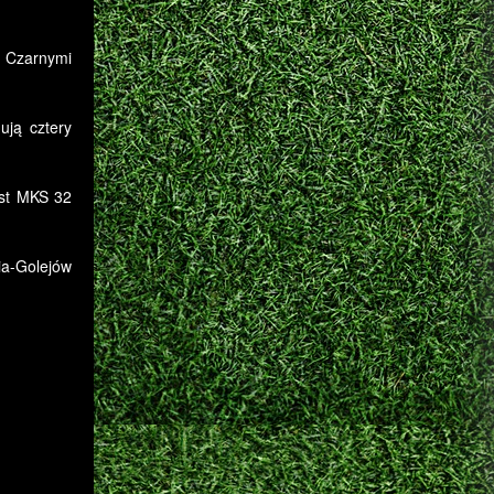
z Czarnymi
ują cztery
ast MKS 32
a-Golejów