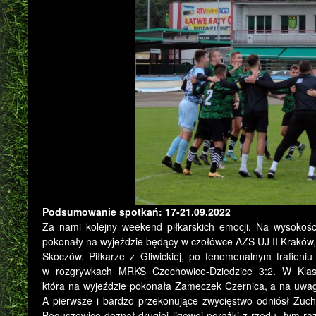
Podsumowanie spotkań: 17-21.09.2022
Za nami kolejny weekend piłkarskich emocji. Na wysoko
pokonały na wyjeździe będący w czołówce AZS UJ II Kraków
Skoczów. Piłkarze z Gliwickiej, po fenomenalnym trafieniu
w rozgrywkach MRKS Czechowice-Dziedzice 3:2. W Klasi
która na wyjeździe pokonała Zameczek Czernica, a na uwag
A pierwsze i bardzo przekonujące zwycięstwo odniósł Zuch
Boguszowice doznał drugiej ligowej porażki z rzędu, tym 