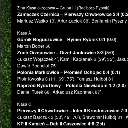
Zina Klasa okręgowa – Grupa III (Racibórz-Rybnik)
Zameczek Czernica – Pierwszy Chwałowice 2:4 (0:2
Mariusz Waśko 13′, Artur Łaciok 38′, Beniamin Pyszny 
Klasa A
Górnik Boguszowice – Rymer Rybnik 0:1 (0:0)
Marcin Bober 60′
Zuch Orzepowice – Orzeł Jankowice 8:3 (5:0)
Łukasz Wojaczek 4′, Kamil Kapłanek 2 (29′, 35′), Jakub
Dawid Pochcioł 75′
Polonia Marklowice – Płomień Ochojec 0:4 (0:1)
Piotr Kwoska 3 (11′, 69′, 75′), Tomasz Hulbój 81′
Naprzód Rydułtowy – Polonia Niewiadom 4:2 (2:0)
Daniel Turek 68′, Arkadiusz Kapłanek 87′
Klasa C
Pierwszy II Chwałowice – Inter II Krostoszowice 7:0 
Łukasz Barczuk 3 (30′, 49′, 70′), Sławomir Hulbój 31′
KP II Kamień – Dąb II Gaszowice 4:6 (2:4)