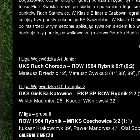
tricku Piotr Kwoska może po siedmiu spotkaniach tego se
punktów Ruch Stanowice. W Klasie B lider z Grabowni ograł
kolejny trzy punkty pokonując KS Szczerbice. W Klasie C 
po raz trzeci w tym sezonie aplikując rywalom siedem lub 
dopisuje trzy punkty, po walkowerze (rezerwy Górnika Radlin
I Liga Wojewódzka A1 Junior
UKS Ruch Chorzów – ROW 1964 Rybnik 0:7 (0:2)
Mateusz Dziedzic 12′, Mateusz Cywka 3 (41′,88′, 89′),
I Liga Wojewódzka C1 Trampkarz
GKS GieKSa Katowice – RKP SP ROW Rybnik 2:2 (1
Wiktor Machnica 25′, Kacper Wiśniewski 32′
IV liga – grupa II
ROW 1964 Rybnik – MRKS Czechowice 3:2 (1:1)
Łukasz Krakowczyk 39′, Paweł Mandrysz 47′, Olaf Sob
GALERIA Z MECZU