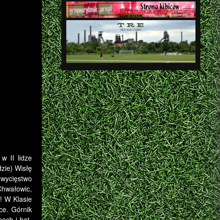
w II lidze
zie) Wisłę
zwycięstwo
hwałowic,
! W Klasie
ce. Górnik
ach i hat-