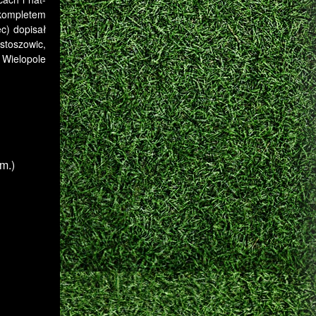
 kompletem
c) dopisał
stoszowic,
 Wielopole
m.)