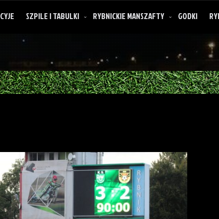
CYJE
SZPILE I TABULKI
RYBNICKIE MANSZAFTY
GODKI
RY
O rybnickich manszaftach