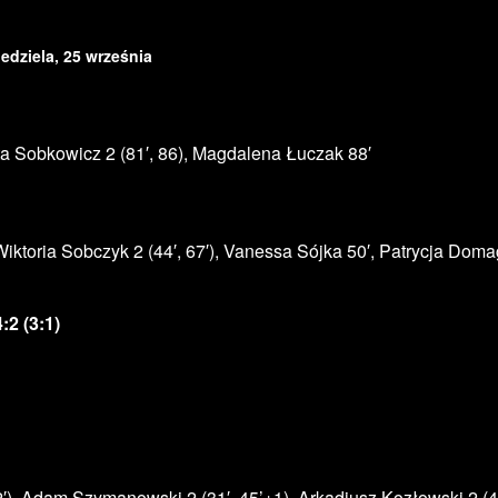
iedziela, 25 września
ta Sobkowicz 2 (81′, 86), Magdalena Łuczak 88′
, Wiktoria Sobczyk 2 (44′, 67′), Vanessa Sójka 50′, Patrycja Doma
2 (3:1)
), Adam Szymanowski 2 (31′, 45’+1), Arkadiusz Kozłowski 2 (48