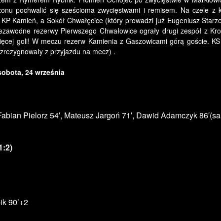
zonu pochwalić się sześcioma zwycięstwami i remisem. Na czele z
 KP Kamień, a Sokół Chwałęcice (który prowadzi już Eugeniusz Starze
niezawodne rezerwy Pierwszego Chwałowice ograły drugi zespół z Kro
więcej goli! W meczu rezerw Kamienia z Gaszowicami górą goście. KS
 zrezygnowały z przyjazdu na mecz) .
sobota, 24 września
 Fabian Pielorz 54′, Mateusz Jargoń 71′, Dawid Adamczyk 86′(sa
:2)
ik 90’+2