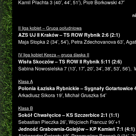
Kamil Płachta 3 (40′, 44′, 51′), Piotr Borkowski 47′
n
II liga kobiet – Grupa południowa
AZS UJ II Kraków – TS ROW Rybnik 2:6 (2:1)
Maja Stopka 2 (34′, 54′), Petra Zdechovanova 63′, Aga
IV liga kobiet Keeza – grupa śląska II
Wisła Skoczów – TS ROW II Rybnik 5:11 (2:6)
Sabina Nowosielska 7 (13′, 17′, 20′, 34′, 38′, 53′, 56′)
Klasa A
Polonia Łaziska Rybnickie – Sygnały Gotartowice 4:
Arkadiusz Sikora 19′, Michał Gruszka 54′
Klasa B
Sokół Chwałęcice – KS Szczerbice 2:1 (1:1)
Sebastian Pieczka 26′, Wojciech Francuz 90’+1
Jedność Grabownia-Golejów – KP Kamień 7:1 (4:1)
Aleksander Świenty 18′, Przemysław Bennek 2 (21′, 72′