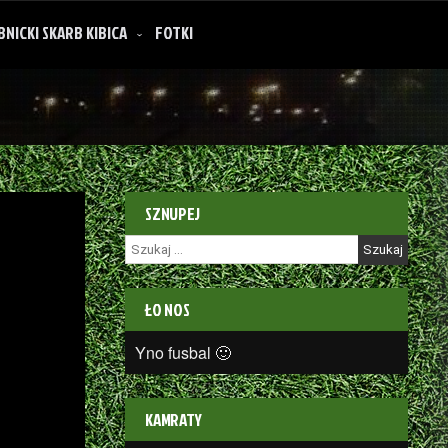
BNICKI SKARB KIBICA
FOTKI
SZNUPEJ
Szukaj:
ŁO NOS
Yno fusbal 🙂
KAMRATY