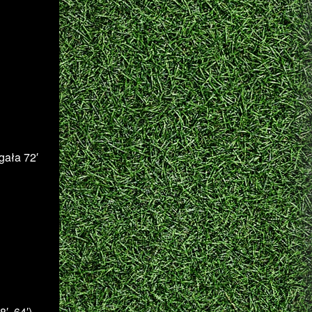
gała 72′
′, 64′) –