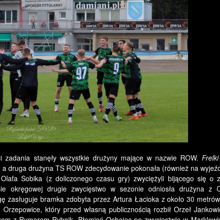
ści zadania stanęły wszystkie drużyny mające w nazwie ROW.
Frelki
, a druga drużyna TS ROW zdecydowanie pokonała (również na wyjeźd
 Olafa Sobika (z doliczonego czasu gry) zwyciężyli bijącego się o 
e okręgowej drugie zwycięstwo w sezonie odniosła drużyna z C
ę zasługuje bramka zdobyta przez Artura Łacioka z około 30 metrów
 Orzepowice, który przed własną publicznością rozbił Orzeł Jankowi
razem z Rymerem Rybnik. Płomień Ochojec po zwycięstwie w Marklowic