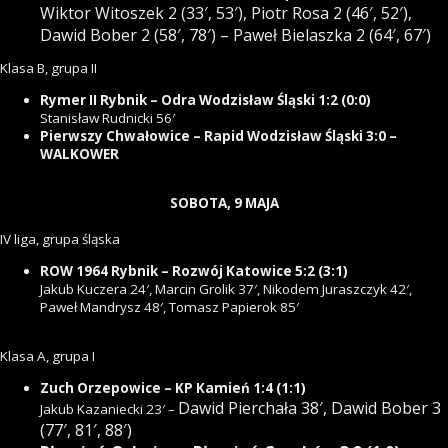
Wiktor Witoszek 2 (33′, 53′),
Piotr Rosa 2 (46′, 52′),
Dawid Bober 2 (58′, 78′) –
Paweł Bielaszka 2 (64′, 67′)
Klasa B, grupa II
Rymer II Rybnik – Odra Wodzisław Śląski 1:2 (0:0)
Stanisław Rudnicki 56′
Pierwszy Chwałowice – Rapid Wodzisław Śląski 3:0 –
WALKOWER
SOBOTA, 9 MAJA
IV liga, grupa śląska
ROW 1964 Rybnik – Rozwój Katowice 5:2 (3:1)
Jakub Kuczera 24′, Marcin Grolik 37′, Nikodem Juraszczyk 42′,
Paweł Mandrysz 48′, Tomasz Papierok 85′
Klasa A, grupa I
Zuch Orzepowice – KP Kamień 1:4 (1:1)
Dawid Pierchała 38′, Dawid Bober 3
Jakub Kazaniecki 23′ –
(77′, 81′, 88′)