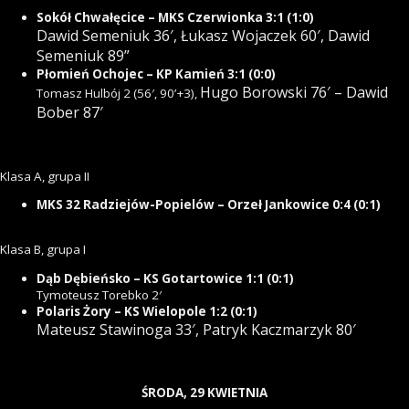
Sokół Chwałęcice – MKS Czerwionka 3:1 (1:0)
Dawid Semeniuk 36′, Łukasz Wojaczek 60′, Dawid
Semeniuk 89”
Płomień Ochojec – KP Kamień 3:1 (0:0)
Hugo Borowski 76′ – Dawid
Tomasz Hulbój 2 (56′, 90’+3),
Bober 87′
Klasa A, grupa II
MKS 32 Radziejów-Popielów – Orzeł Jankowice 0:4 (0:1)
Klasa B, grupa I
Dąb Dębieńsko – KS Gotartowice 1:1 (0:1)
Tymoteusz Torebko 2′
Polaris Żory – KS Wielopole 1:2 (0:1)
Mateusz Stawinoga 33′, Patryk Kaczmarzyk 80′
ŚRODA, 29 KWIETNIA