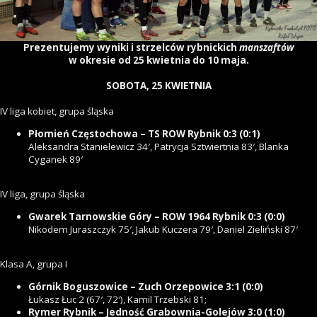
Prezentujemy wyniki i strzelców rybnickich
manszaftów
w okresie od 25 kwietnia do 10 maja.
SOBOTA, 25 KWIETNIA
IV liga kobiet, grupa śląska
Płomień Częstochowa – TS ROW Rybnik 0:3 (0:1)
Aleksandra Stanielewicz 34′, Patrycja Sztwiertnia 83′, Blanka
Cyganek 89′
IV liga, grupa śląska
Gwarek Tarnowskie Góry – ROW 1964 Rybnik 0:3 (0:0)
Nikodem Juraszczyk 75′, Jakub Kuczera 79′, Daniel Zieliński 87′
Klasa A, grupa I
Górnik Boguszowice – Zuch Orzepowice 3:1 (0:0)
Łukasz Łuc 2 (67′, 72′), Kamil Trzebski 81;
Rymer Rybnik – Jedność Grabownia-Golejów 3:0 (1:0)