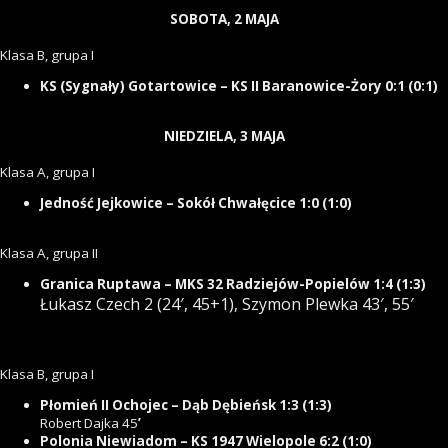
SOBOTA, 2
MAJA
Klasa B, grupa I
KS (Sygnały) Gotartowice – KS II Baranowice-Żory 0:1 (0:1)
NIEDZIELA, 3
MAJA
Klasa A, grupa I
Jedność Jejkowice – Sokół Chwałęcice 1:0 (1:0)
Klasa A, grupa II
Granica Ruptawa – MKS 32 Radziejów-Popielów 1:4 (1:3)
Łukasz Czech 2 (24′, 45+1),
Szymon Plewka 43′, 55′
Klasa B, grupa I
Płomień II Ochojec – Dąb Dębieńsk 1:3 (1:3)
Robert Dajka 45
’
Polonia Niewiadom – KS 1947 Wielopole 6:2 (1:0)