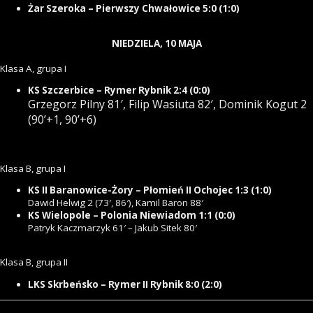
Żar Szeroka – Pierwszy Chwałowice 5:0 (1:0)
NIEDZIELA, 10 MAJA
Klasa A, grupa I
KS Szczerbice – Rymer Rybnik 2:4 (0:0)
Grzegorz Pilny 81′,
Filip Wasiuta 82′,
Dominik Kogut 2
(90’+1, 90’+6)
Klasa B, grupa I
KS II Baranowice-Żory – Płomień II Ochojec 1:3 (1:0)
Dawid Helwig 2 (73′, 86′), Kamil Baron 88′
KS Wielopole – Polonia Niewiadom 1:1 (0:0)
Patryk Kaczmarzyk 61′ – Jakub Sitek 80′
Klasa B, grupa II
LKS Skrbeńsko – Rymer II Rybnik 8:0 (2:0)