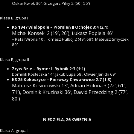
Oskar Kwiek 30′, Grzegorz Pilny 2 (50′, 55′)
Klasa B, grupa I
KS 1947 Wielopole – Płomień II Ochojec 3:4 (2:1)
Michał Konsek 2 (19′, 26′),
Łukasz Popiela 46′
– Rafał Wrona 10′, Tomasz Hulbój 2 (49′, 68′), Mateusz Smyczek
89′
Klasa B, grupa II
Zryw Bzie – Rymer II Rybnik 2:3 (1:1)
Dominik Kosteczka 14′, Jakub Lupa 58′, Oliwier Janicki 69′
KS 25 Kokoszyce – Pierwszy Chwałowice 2:7 (1:3)
Mateusz Kosiorowski 13′, Adrian Holona 3 (22′, 61′,
71′),
Dominik Kruziński 36′, Dawid Przezdzing 2 (77′,
80′)
NIEDZIELA, 26 KWIETNIA
Klasa A, grupa I