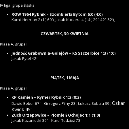
IV liga, grupa śląska
ROW 1964 Rybnik – Szombierki Bytom 6:0 (4:0)
Kamil Herman 2 (1′, 60′), Jakub Kuczera 4 (14′, 29′. 42′, 52′),
CZWARTEK, 30 KWIETNIA
Klasa A, grupa I
Jedność Grabownia-Golejów – KS Szczerbice 1:3 (1:0)
Jakub Pytel 42′
PIĄTEK, 1 MAJA
Klasa A, grupa I
KP Kamień – Rymer Rybnik 1:3 (0:3)
Oskar
Dawid Bober 67′ – Grzegorz Pilny 23′, Łukasz Sobala 39′,
Kwiek 45′
Zuch Orzepowice – Płomień Ochojec 1:1 (1:0)
Jakub Kazaniecki 39′ – Karol Tudzież 73′