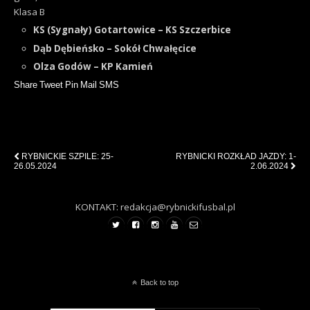
Klasa B
KS (Sygnały) Gotartowice – KS Szczerbice
Dąb Dębieńsko – Sokół Chwałęcice
Olza Godów – KP Kamień
Share
Tweet
Pin
Mail
SMS
Previous Post
Next Post
RYBNICKIE SZPILE: 25-
RYBNICKI ROZKŁAD JAZDY: 1-
26.05.2024
2.06.2024
KONTAKT: redakcja@rybnickifusbal.pl
Back to top